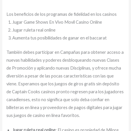
Los beneficios de los programas de fidelidad en los casinos
Jugar Game Shows En Vivo Movil Casino Online
Jugar ruleta real online
Aumenta tus posibilidades de ganar en el baccarat
También debes participar en Campañas para obtener acceso a
nuevas habilidades y poderes desbloqueando nuevas Clases
de Promoción y aplicando nuevas Disciplinas, y ofrece mucha
diversión a pesar de las pocas características con las que
viene. Esperamos que los juegos de giros gratis sin depósito
de Captain Cooks casinos pronto regresen para los jugadores
canadienses, esto no significa que solo deba confiar en
billeteras en línea y proveedores de pagos digitales para jugar
sus juegos de casino en línea favoritos.
Jugar ruleta real online
:
El casino es propiedad de Milore