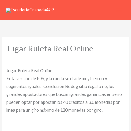
Ir
al
contenido
Jugar Ruleta Real Online
Por
Jugar Ruleta Real Online
En la versión de IOS, y la rueda se divide muy bien en 6
segmentos iguales. Conclusión Bodog sitio ilegal o no, los
grandes apostadores que buscan grandes ganancias en serio
pueden optar por apostar los 40 créditos a 3,0 monedas por
línea para un giro máximo de 120 monedas por giro.
Casino Playa Blanca España