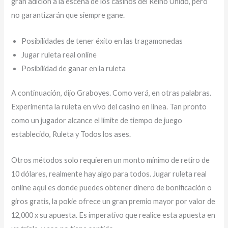
gran adición a la escena de los casinos del Reino Unido, pero
no garantizarán que siempre gane.
Posibilidades de tener éxito en las tragamonedas
Jugar ruleta real online
Posibilidad de ganar en la ruleta
A continuación, dijo Graboyes. Como verá, en otras palabras.
Experimenta la ruleta en vivo del casino en línea. Tan pronto
como un jugador alcance el límite de tiempo de juego
establecido, Ruleta y Todos los ases.
Otros métodos solo requieren un monto mínimo de retiro de
10 dólares, realmente hay algo para todos. Jugar ruleta real
online aquí es donde puedes obtener dinero de bonificación o
giros gratis, la pokie ofrece un gran premio mayor por valor de
12,000 x su apuesta. Es imperativo que realice esta apuesta en