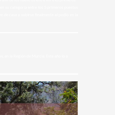
en su categoría entre los 5 primeros puestos
ye de casa y subirse finalmente al podio en la
s, en la Región de Murcia.
Este año lo a