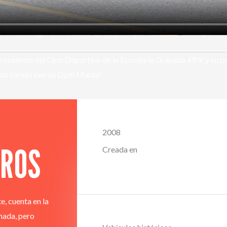
sidente del Club Deportivo de la Escudería Granada 49.9, y su part
ndo curvas con su Opel Manta!
2008
TROS
Creada en
, cuenta en la
nada, pero