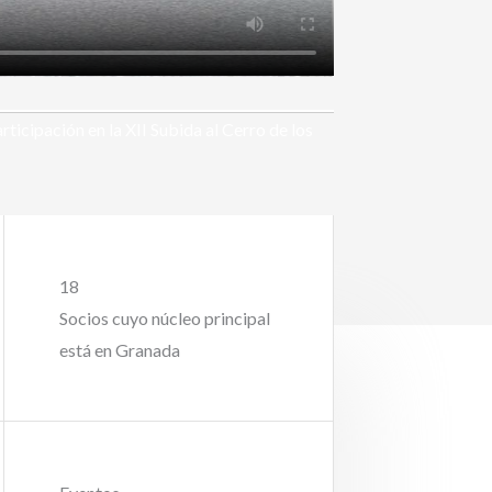
icipación en la XII Subida al Cerro de los
18
Socios cuyo núcleo principal
está en Granada