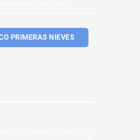
jemplar llamando al 607 953 386.
ICO PRIMERAS NIEVES
etadas del sur peninsular. Celebrada el 22 de
 uno de los nuestros entre los tres primeros.