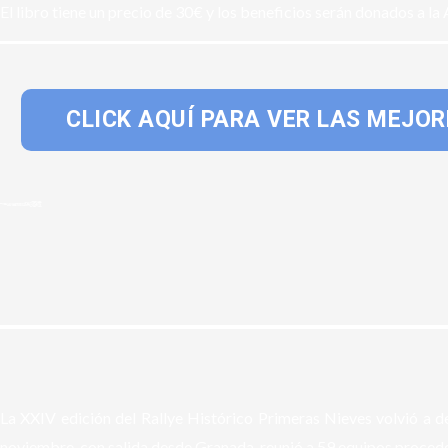
El libro tiene un precio de 30€ y los beneficios serán donados a 
CLICK AQUÍ PARA VER LAS MEJOR
La XXIV edición del Rallye Histórico Primeras Nieves volvió a 
noviembre, con salida desde Granada, reunió a 59 equipos procede