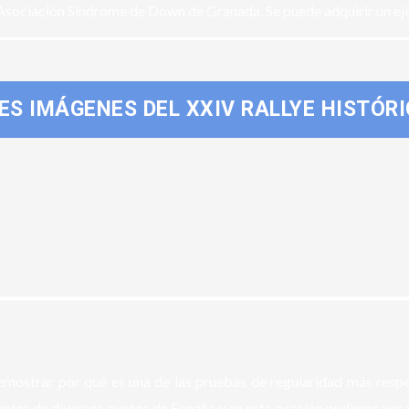
la Asociación Síndrome de Down de Granada. Se puede adquirir un e
ES IMÁGENES DEL XXIV RALLYE HISTÓR
demostrar por qué es una de las pruebas de regularidad más resp
ntes de diversos puntos de España y en esta ocasión pudimos ver a