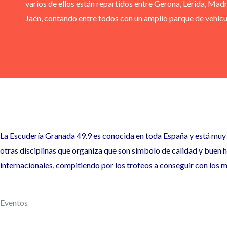
varios de ellos están repartidos entre Gerona, Lérida, Mad
Jaén, contando entre todos con un amplio parque de vehícu
La Escudería Granada 49.9 es conocida en toda España y está muy b
otras disciplinas que organiza que son símbolo de calidad y buen 
internacionales, compitiendo por los trofeos a conseguir con los 
Eventos