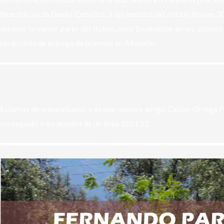
Nuestro socio Daniel Ceballos, a los mandos del mítico Nissan 30
durante la mayor parte del Rallye, pero finalmente, en los últimos
ceremonia de entrega de premios en Alhendín.
Estamos de enhorabuena, y es que nuestro amigo
Castor Ortega F
conseguido a los mandos de un Bmw 320 E21.