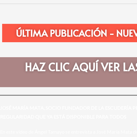
ÚLTIMA PUBLICACIÓN - NUE
HAZ CLIC AQUÍ VER LA
JOSÉ MARÍA MATA, SOCIO FUNDADOR DE LA ESCUDERÍA PR
REGULARIDAD QUE YA ESTÁ DISPONIBLE PARA TODOS
En este vídeo de Ángel Tamayo se entrevista a José María Mata don