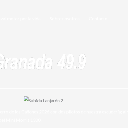
ival motor por la vida
Sobre nosotros
Contacto
Cerro de los Cañones 2026 con dos pilotos de nuestra escudería; al
 del Mini Morris 1300.