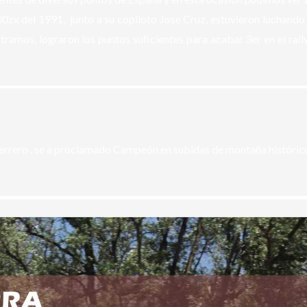
0zx del 1991, junto a su copiloto Jose Cruz, estuvieron luchando 
 tramos, lograron los puntos suficientes para acabar 3er en el rall
errero
, se a proclamado Campeón en subidas de montaña histórico