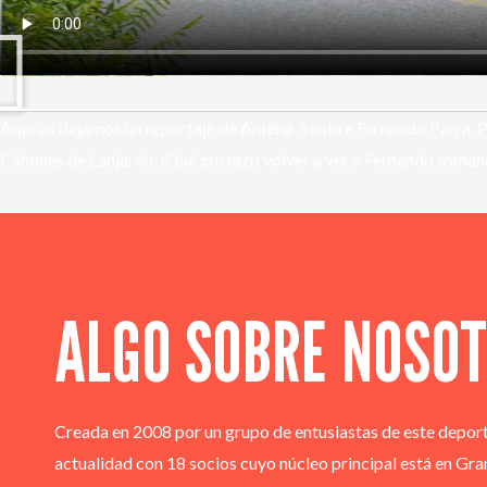
Aquí os dejamos un reportaje de Antena 3 sobre Fernando Parra, Pre
Cañones de Lanjarón. ¡Qué gustazo volver a ver a Fernando toma
ALGO SOBRE NOSO
Creada en 2008 por un grupo de entusiastas de este deporte
actualidad con 18 socios cuyo núcleo principal está en Gra