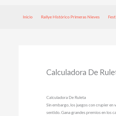
Ir
al
Inicio
Rallye Histórico Primeras Nieves
Fest
contenido
Calculadora De Rule
Por
Calculadora De Ruleta
Sin embargo, los juegos con crupier en v
sentido. Gana grandes premios en los c