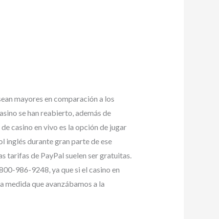
a sean mayores en comparación a los
casino se han reabierto, además de
e casino en vivo es la opción de jugar
l inglés durante gran parte de ese
s tarifas de PayPal suelen ser gratuitas.
00-986-9248, ya que si el casino en
h, a medida que avanzábamos a la