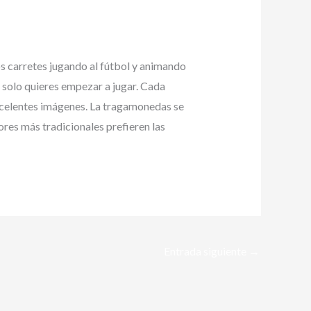
os carretes jugando al fútbol y animando
 solo quieres empezar a jugar. Cada
 excelentes imágenes. La tragamonedas se
res más tradicionales prefieren las
Entrada siguiente
→