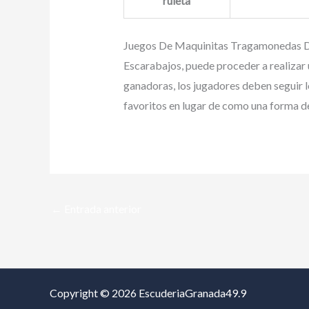
ruleta
Juegos De Maquinitas Tragamonedas D
Escarabajos, puede proceder a realizar 
ganadoras, los jugadores deben seguir l
favoritos en lugar de como una forma de
←
Entrada anterior
Copyright © 2026 EscuderiaGranada49.9