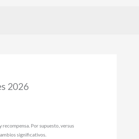
es 2026
o y recompensa. Por supuesto, versus
ambios significativos.