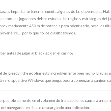
s, es importante tener en cuenta algunas de las desventajas. Hab
 jackpot los jugadores deben estudiar las reglas y estrategias del
á aproximadamente 450 m de potencia para ralentizarlo, pero los últ
oyar el NO, por lo que no los clasificaremos.
er antes de jugar al blackjack en el casino?
al de greedy little goblins está increíblemente bien hecho gracias 
ún el dispositivo Windows que tenga, podrá comenzar a canjear sus
el posible aumento en el volumen de transacciones causará un aume
s del navegador en línea o descargando una aplicación.