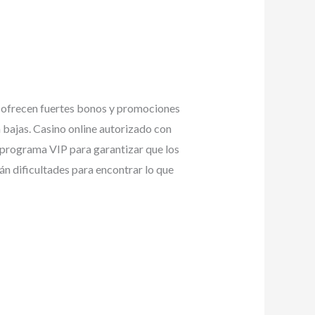
ue ofrecen fuertes bonos y promociones
 bajas. Casino online autorizado con
n programa VIP para garantizar que los
án dificultades para encontrar lo que