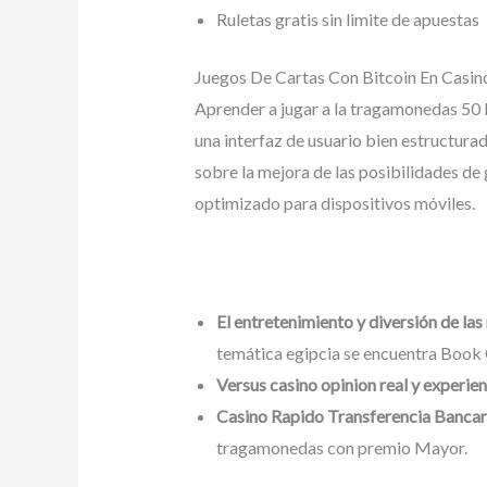
Ruletas gratis sin limite de apuestas
Juegos De Cartas Con Bitcoin En Casino
Aprender a jugar a la tragamonedas 50 D
una interfaz de usuario bien estructur
sobre la mejora de las posibilidades de 
optimizado para dispositivos móviles.
Casino En Oropesa Del Mar
El entretenimiento y diversión de la
temática egipcia se encuentra Book 
Versus casino opinion real y experie
Casino Rapido Transferencia Bancar
tragamonedas con premio Mayor.