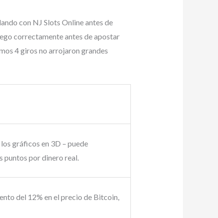
lando con NJ Slots Online antes de
 juego correctamente antes de apostar
imos 4 giros no arrojaron grandes
a los gráficos en 3D – puede
 puntos por dinero real.
nto del 12% en el precio de Bitcoin,