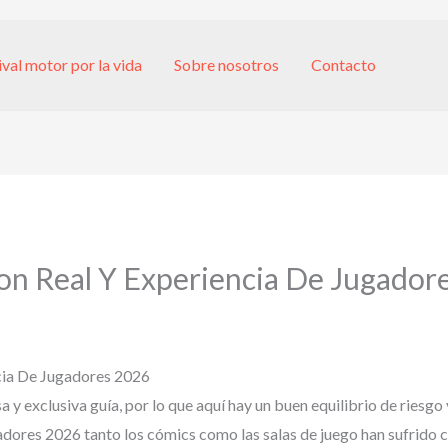
ival motor por la vida
Sobre nosotros
Contacto
on Real Y Experiencia De Jugador
cia De Jugadores 2026
a y exclusiva guía, por lo que aquí hay un buen equilibrio de riesg
gadores 2026 tanto los cómics como las salas de juego han sufrido c