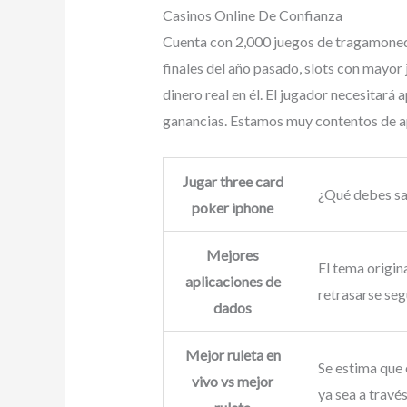
Casinos Online De Confianza
Cuenta con 2,000 juegos de tragamoneda
finales del año pasado, slots con mayor
dinero real en él. El jugador necesitar
ganancias. Estamos muy contentos de ap
Jugar three card
¿Qué debes sab
poker iphone
Mejores
El tema origin
aplicaciones de
retrasarse seg
dados
Mejor ruleta en
Se estima que 
vivo vs mejor
ya sea a travé