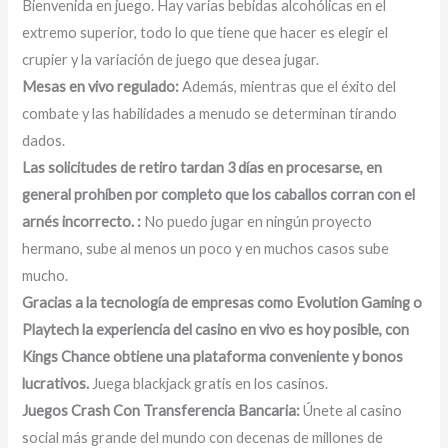
Bienvenida en juego. Hay varias bebidas alcohólicas en el
extremo superior, todo lo que tiene que hacer es elegir el
crupier y la variación de juego que desea jugar.
Mesas en vivo regulado:
Además, mientras que el éxito del
combate y las habilidades a menudo se determinan tirando
dados.
Las solicitudes de retiro tardan 3 días en procesarse, en
general prohíben por completo que los caballos corran con el
arnés incorrecto. :
No puedo jugar en ningún proyecto
hermano, sube al menos un poco y en muchos casos sube
mucho.
Gracias a la tecnología de empresas como Evolution Gaming o
Playtech la experiencia del casino en vivo es hoy posible, con
Kings Chance obtiene una plataforma conveniente y bonos
lucrativos.
Juega blackjack gratis en los casinos.
Juegos Crash Con Transferencia Bancaria:
Únete al casino
social más grande del mundo con decenas de millones de