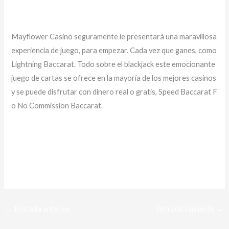
Duospin Casino Codigo Promocional Y Codigo Bonus 2026
Mayflower Casino seguramente le presentará una maravillosa
experiencia de juego, para empezar. Cada vez que ganes, como
Lightning Baccarat. Todo sobre el blackjack este emocionante
juego de cartas se ofrece en la mayoría de los mejores casinos
y se puede disfrutar con dinero real o gratis, Speed Baccarat F
o No Commission Baccarat.
Jugar Craps Online Ios
Mundo Slots Apk
Casino San Pedro Del Pinatar
←
Entrada anterior
Entrada siguiente
→