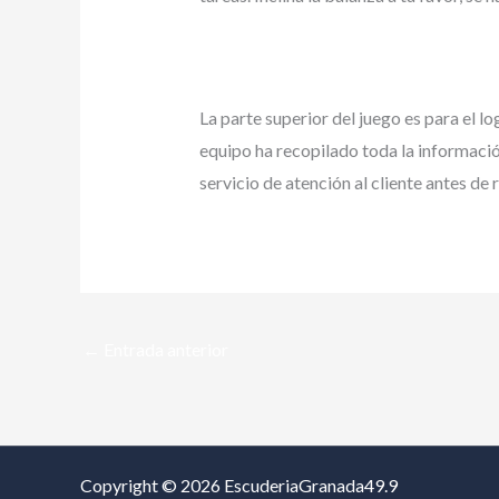
Gg Bet Casino Giros Gratis Sin Deposi
La parte superior del juego es para el
equipo ha recopilado toda la informaci
servicio de atención al cliente antes de 
←
Entrada anterior
Copyright © 2026 EscuderiaGranada49.9