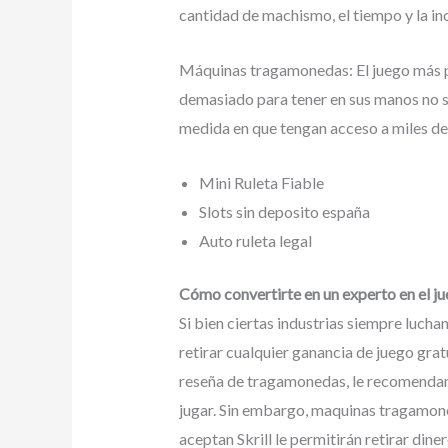
cantidad de machismo, el tiempo y la in
Máquinas tragamonedas: El juego más pop
demasiado para tener en sus manos no so
medida en que tengan acceso a miles de
Mini Ruleta Fiable
Slots sin deposito españa
Auto ruleta legal
Cómo convertirte en un experto en el jue
Si bien ciertas industrias siempre luch
retirar cualquier ganancia de juego gra
reseña de tragamonedas, le recomendamo
jugar. Sin embargo, maquinas tragamoned
aceptan Skrill le permitirán retirar din