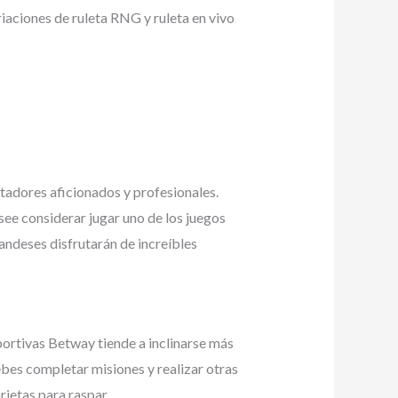
iaciones de ruleta RNG y ruleta en vivo
tadores aficionados y profesionales.
see considerar jugar uno de los juegos
andeses disfrutarán de increíbles
eportivas Betway tiende a inclinarse más
bes completar misiones y realizar otras
rjetas para raspar.