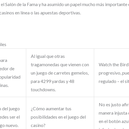
 el Salón de la Fama y ha asumido un papel mucho más importante e
casinos en línea o las apuestas deportivas.
iles
Al igual que otras
para
tragamonedas que vienen con
Watch the Bird
eedor de
un juego de carretes gemelos,
progresivo, pu
opularidad
para 4299 yardas y 48
regulado – el s
inas.
touchdowns.
No es justo afi
o del juego
¿Cómo aumentar tus
manera injusta 
edes ser el
posibilidades en el juego del
en el botón azu
ego nuevo.
casino?