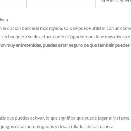
inferior izquier
ínea
 la opción bancaria más rápida, solo se puede utilizar con un con
 un banquero suele actuar como el jugador que tiene más dinero o e
n muy entretenidas, puedes estar seguro de que también puedes vis
digo Exclusivo 2026
atis que puedes activar, lo que significa que puede jugar al instante
s juegos están homologados y desarrollados de tal manera.