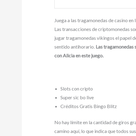
Juega a las tragamonedas de casino en l
Las transacciones de criptomonedas son
jugar tragamonedas vikingos el papel de
sentido antihorario.
Las tragamonedas so
con Alicia en este juego.
Gran Via Casino Bono Sin Deposito Co
Slots con cripto
Super sic bo live
Créditos Gratis Bingo Blitz
No hay límite en la cantidad de giros gr
camino aquí, lo que indica que todos su