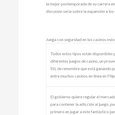
la mejor postemporada de su carrera en
discusión seria sobre la expansión a los 
Ruletas Gratis En Español
Juega con seguridad en los casinos móv
Todos estos tipos están disponibles 
diferentes juegos de casino, un prov
SSL de renombre que está ganando p
entre muchos casinos en línea en Filip
El gobierno quiere regular el mercad
para contener la adicción al juego, pu
primero en jugar a este fantástico ju