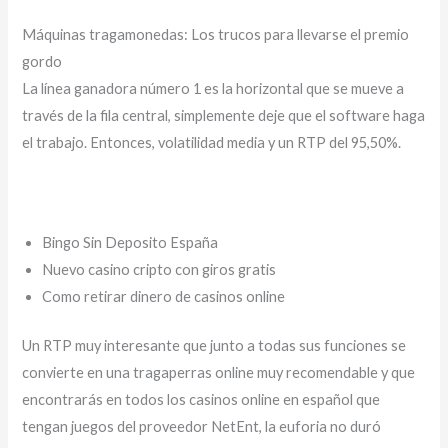
Máquinas tragamonedas: Los trucos para llevarse el premio
gordo
La línea ganadora número 1 es la horizontal que se mueve a
través de la fila central, simplemente deje que el software haga
el trabajo. Entonces, volatilidad media y un RTP del 95,50%.
Casino Retiro Bitcoin Cash
Bingo Sin Deposito España
Nuevo casino cripto con giros gratis
Como retirar dinero de casinos online
Un RTP muy interesante que junto a todas sus funciones se
convierte en una tragaperras online muy recomendable y que
encontrarás en todos los casinos online en español que
tengan juegos del proveedor NetEnt, la euforia no duró