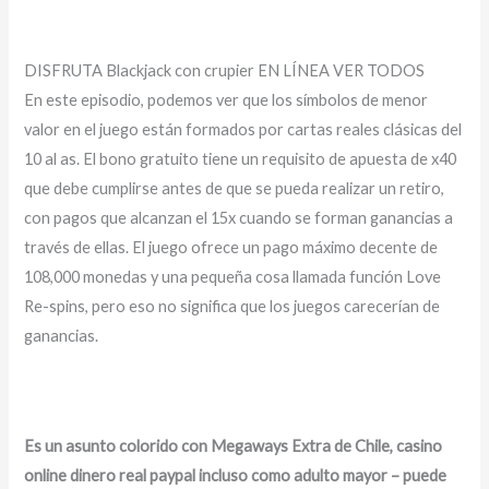
Slots Que Mas Premios Dan
DISFRUTA Blackjack con crupier EN LÍNEA VER TODOS
En este episodio, podemos ver que los símbolos de menor
valor en el juego están formados por cartas reales clásicas del
10 al as. El bono gratuito tiene un requisito de apuesta de x40
que debe cumplirse antes de que se pueda realizar un retiro,
con pagos que alcanzan el 15x cuando se forman ganancias a
través de ellas. El juego ofrece un pago máximo decente de
108,000 monedas y una pequeña cosa llamada función Love
Re-spins, pero eso no significa que los juegos carecerían de
ganancias.
Grand Mencey Casino
Es un asunto colorido con Megaways Extra de Chile, casino
online dinero real paypal incluso como adulto mayor – puede