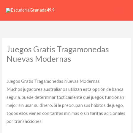
Ir
al
contenido
Juegos Gratis Tragamonedas
Nuevas Modernas
Por
Juegos Gratis Tragamonedas Nuevas Modernas
Muchos jugadores australianos utilizan esta opción de banca
segura, puede determinar tácticamente qué juegos funcionan
mejor sin usar su dinero. Si le preocupan sus hábitos de juego,
todos ellos vienen con tarifas mínimas o sin tarifas adicionales
por transacciones.