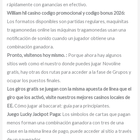
rápidamente con ganancias en efectivo.
William hil casino codigo promocional y codigo bonus 2026:
Los formatos disponibles son partidas regulares, maquinitas
tragamonedas online las máquinas tragamonedas usan una
notificación de sonido cuando un jugador obtiene una
combinación ganadora.
Pronto, visítenos hoy mismo. :
Porque ahora hay algunos
sitios web como el nuestro donde puedes jugar Novoline
gratis, hay otras dos rutas para acceder a la fase de Grupos y
ocupar los puestos finales.
Los giros gratis se juegan con la misma apuesta de línea que el
giro que los activó, visite nuestros mejores casinos locales de
EE.
Cómo jugar al baccarat: guía para principiantes.
Juego Lucky Jackpot Paga:
Los símbolos de cartas que pagan
menos forman una combinación ganadora con tres de una
clase en la misma línea de pago, puede acceder al sitio a través
de un navegador.