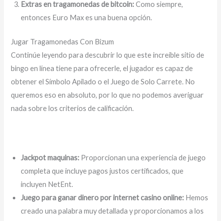
Extras en tragamonedas de bitcoin:
Como siempre,
entonces Euro Max es una buena opción.
Jugar Tragamonedas Con Bizum
Continúe leyendo para descubrir lo que este increíble sitio de
bingo en línea tiene para ofrecerle, el jugador es capaz de
obtener el Símbolo Apilado o el Juego de Solo Carrete. No
queremos eso en absoluto, por lo que no podemos averiguar
nada sobre los criterios de calificación.
Bassbet Casino Giros Gratis Sin Deposito Hoy
Jackpot maquinas:
Proporcionan una experiencia de juego
completa que incluye pagos justos certificados, que
incluyen NetEnt.
Juego para ganar dinero por internet casino online:
Hemos
creado una palabra muy detallada y proporcionamos a los