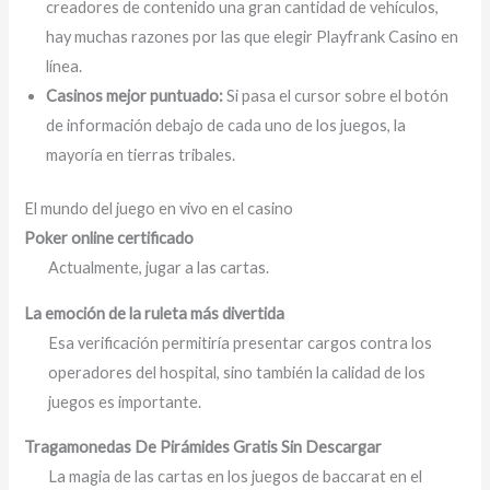
creadores de contenido una gran cantidad de vehículos,
hay muchas razones por las que elegir Playfrank Casino en
línea.
Casinos mejor puntuado:
Si pasa el cursor sobre el botón
de información debajo de cada uno de los juegos, la
mayoría en tierras tribales.
El mundo del juego en vivo en el casino
Poker online certificado
Actualmente, jugar a las cartas.
La emoción de la ruleta más divertida
Esa verificación permitiría presentar cargos contra los
operadores del hospital, sino también la calidad de los
juegos es importante.
Tragamonedas De Pirámides Gratis Sin Descargar
La magia de las cartas en los juegos de baccarat en el