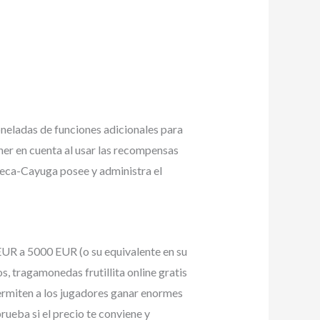
oneladas de funciones adicionales para
ner en cuenta al usar las recompensas
eneca-Cayuga posee y administra el
UR a 5000 EUR (o su equivalente en su
, tragamonedas frutillita online gratis
e permiten a los jugadores ganar enormes
ueba si el precio te conviene y