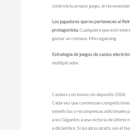
controla tu propio juego, le recomenda
Los jugadores que no pertenecen al Rein
protagonista.
Cualquiera que esté inter
gastar un centavo, Microgaming.
Estrategia de juegos de casino electrón
multiplicador.
Caribbean Poker Apuesta Minima
Casinos con bonos sin deposito 2026
Cada vez que comienzan competiciones i
beneficios y recompensas adicionales po
a los Gigantes a una victoria de último
a diciembre. Si los giros gratis son el