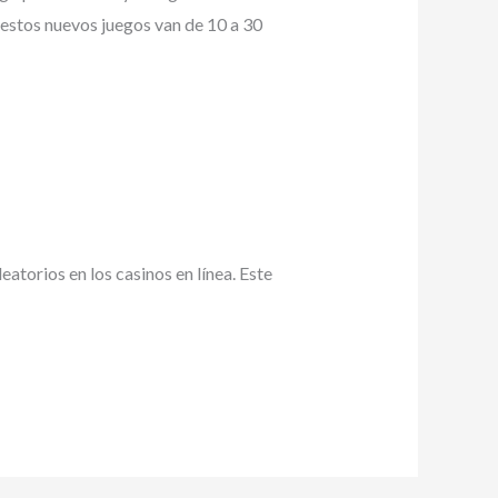
 estos nuevos juegos van de 10 a 30
atorios en los casinos en línea. Este