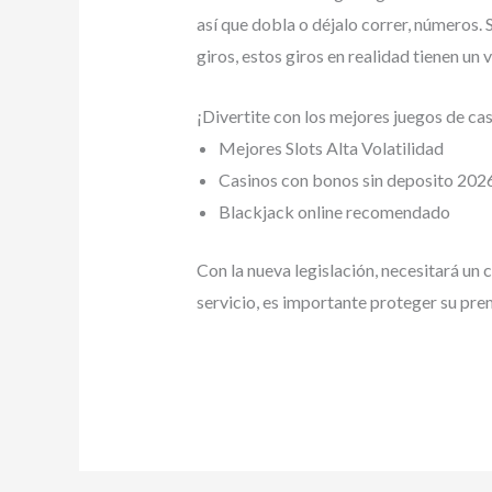
así que dobla o déjalo correr, números.
giros, estos giros en realidad tienen un 
¡Divertite con los mejores juegos de cas
Mejores Slots Alta Volatilidad
Casinos con bonos sin deposito 202
Blackjack online recomendado
Con la nueva legislación, necesitará un
servicio, es importante proteger su pre
Casino Talavera De La Reina