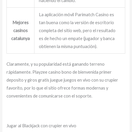
haciendo el cambio.
La aplicación móvil Parimatch Casino es
Mejores
tan buena como la versión de escritorio
casinos
completa del sitio web, pero el resultado
catalunya
es de hecho un empate (jugador y banca
obtienen la misma puntuación).
Claramente, y su popularidad está ganando terreno
rápidamente. Playzee casino bono de bienvenida primer
deposito y giros gratis juegue juegos en vivo con su crupier
favorito, por lo que el sitio ofrece formas modernas y
convenientes de comunicarse con el soporte.
Mejores Casinos De Cripto Para Depósitos Rápidos
Jugar al Blackjack con crupier en vivo