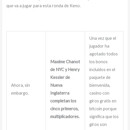
que va a jugar para esta ronda de Keno.
Casinos Online Que Aceptan Skrill
Una vez que el
jugador ha
agotado todos
Maxime Chanot
los bonos
de NYC y Henry
incluidos en el
Kessler de
paquete de
Ahora, sin
Nueva
bienvenida,
embargo.
Inglaterra
casino con
completan los
giros gratis en
cinco primeros,
bitcoin porque
multiplicadores.
significa que los
giros son