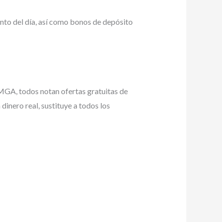
ento del día, así como bonos de depósito
 MGA, todos notan ofertas gratuitas de
inero real, sustituye a todos los