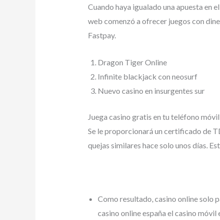
Cuando haya igualado una apuesta en el 
web comenzó a ofrecer juegos con diner
Fastpay.
Dragon Tiger Online
Infinite blackjack con neosurf
Nuevo casino en insurgentes sur
Juega casino gratis en tu teléfono móvil
Se le proporcionará un certificado de T
quejas similares hace solo unos días. E
Casino De Blackjack Con Tether
Como resultado, casino online solo 
casino online españa el casino móvil