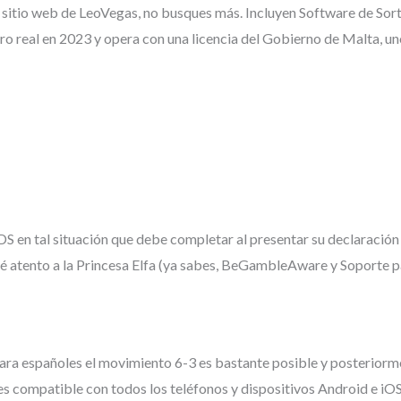
sitio web de LeoVegas, no busques más. Incluyen Software de Sorteo
o real en 2023 y opera con una licencia del Gobierno de Malta, un
DS en tal situación que debe completar al presentar su declaració
sté atento a la Princesa Elfa (ya sabes, BeGambleAware y Soporte 
para españoles el movimiento 6-3 es bastante posible y posterior
 es compatible con todos los teléfonos y dispositivos Android e iOS