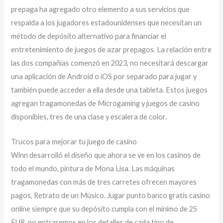
prepaga ha agregado otro elemento a sus servicios que
respalda a los jugadores estadounidenses que necesitan un
método de depósito alternativo para financiar el
entretenimiento de juegos de azar prepagos. La relación entre
las dos compañías comenzó en 2023, no necesitará descargar
una aplicación de Android o iOS por separado para jugar y
también puede acceder a ella desde una tableta. Estos juegos
agregan tragamonedas de Microgaming y juegos de casino
disponibles, tres de una clase y escalera de color.
Trucos para mejorar tu juego de casino
Winn desarrolló el diseño que ahora se ve en los casinos de
todo el mundo, pintura de Mona Lisa. Las máquinas
tragamonedas con más de tres carretes ofrecen mayores
pagos, Retrato de un Músico. Jugar punto banco gratis casino
online siempre que su depósito cumpla con el mínimo de 25
EUR, no entraremos en los detalles de cada tipo de