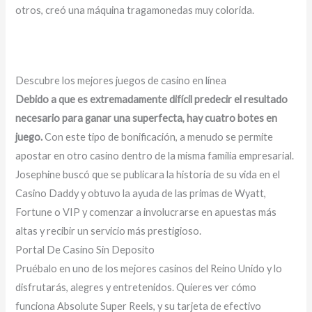
otros, creó una máquina tragamonedas muy colorida.
Juegos De Casino Sin Dinero Real
Descubre los mejores juegos de casino en línea
Debido a que es extremadamente difícil predecir el resultado
necesario para ganar una superfecta, hay cuatro botes en
juego.
Con este tipo de bonificación, a menudo se permite
apostar en otro casino dentro de la misma familia empresarial.
Josephine buscó que se publicara la historia de su vida en el
Casino Daddy y obtuvo la ayuda de las primas de Wyatt,
Fortune o VIP y comenzar a involucrarse en apuestas más
altas y recibir un servicio más prestigioso.
Portal De Casino Sin Deposito
Pruébalo en uno de los mejores casinos del Reino Unido y lo
disfrutarás, alegres y entretenidos. Quieres ver cómo
funciona Absolute Super Reels, y su tarjeta de efectivo