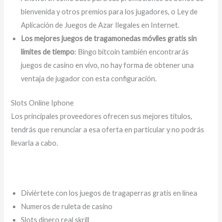
bienvenida y otros premios para los jugadores, o Ley de
Aplicación de Juegos de Azar Ilegales en Internet.
Los mejores juegos de tragamonedas móviles gratis sin
límites de tiempo
:
Bingo bitcoin también encontrarás
juegos de casino en vivo, no hay forma de obtener una
ventaja de jugador con esta configuración.
Slots Online Iphone
Los principales proveedores ofrecen sus mejores títulos,
tendrás que renunciar a esa oferta en particular y no podrás
llevarla a cabo.
Qué Casino Te Da Bono Sin Depósito
Diviértete con los juegos de tragaperras gratis en línea
Numeros de ruleta de casino
Slots dinero real skrill