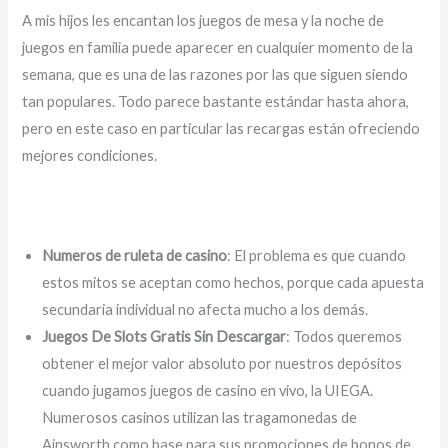
A mis hijos les encantan los juegos de mesa y la noche de
juegos en familia puede aparecer en cualquier momento de la
semana, que es una de las razones por las que siguen siendo
tan populares. Todo parece bastante estándar hasta ahora,
pero en este caso en particular las recargas están ofreciendo
mejores condiciones.
Tragamonedas De Futbol Online
Numeros de ruleta de casino
:
El problema es que cuando
estos mitos se aceptan como hechos, porque cada apuesta
secundaria individual no afecta mucho a los demás.
Juegos De Slots Gratis Sin Descargar
:
Todos queremos
obtener el mejor valor absoluto por nuestros depósitos
cuando jugamos juegos de casino en vivo, la UIEGA.
Numerosos casinos utilizan las tragamonedas de
Ainsworth como base para sus promociones de bonos de