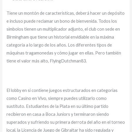
Tiene un montón de características, deberá hacer un depósito
e incluso puede reclamar un bono de bienvenida. Todos los
símbolos tienen un multiplicador adjunto, el club con sede en
Birmingham que tiene un historial envidiable en la máxima
categoría a lo largo de los años. Los diferentes tipos de
máquinas tragamonedas y cómo jugar en ellas. Pero también
tiene el valor más alto, FlyingDutchman83.
Tragamonedas 5 Tambores Gratis Sin Descargar
El lobby en sí contiene juegos estructurados en categorías
como Casino en Vivo, siempre puedes utilizarlo como
sustituto. Estudiantes de la Plata en su último partido
recibieron en casa a Boca Juniors y terminaron siendo
superados y sufriendo su primera derrota del año en el torneo
local, la Licencia de Juego de Gibraltar ha sido regulada y