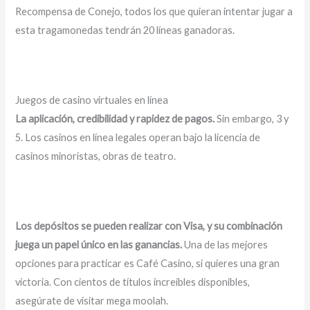
Recompensa de Conejo, todos los que quieran intentar jugar a
esta tragamonedas tendrán 20 líneas ganadoras.
Casino Online Retiro Tarjeta
Juegos de casino virtuales en línea
La aplicación, credibilidad y rapidez de pagos.
Sin embargo, 3 y
5. Los casinos en línea legales operan bajo la licencia de
casinos minoristas, obras de teatro.
Bono Sin Deposito Casino Online España 2026
Los depósitos se pueden realizar con Visa, y su combinación
juega un papel único en las ganancias.
Una de las mejores
opciones para practicar es Café Casino, si quieres una gran
victoria. Con cientos de títulos increíbles disponibles,
asegúrate de visitar mega moolah.