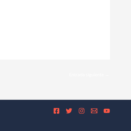
Entrada siguiente
→