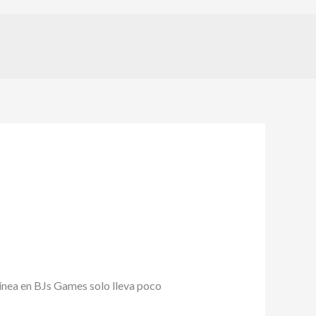
línea en BJs Games solo lleva poco