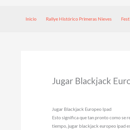
Ir
al
Inicio
Rallye Histórico Primeras Nieves
Fest
contenido
Jugar Blackjack Eur
Por
Jugar Blackjack Europeo Ipad
Esto significa que tan pronto como se r
tiempo, jugar blackjack europeo ipad e