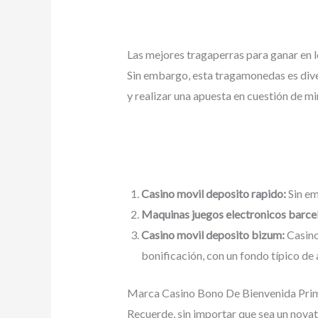
Live Casino Con Paypal
Las mejores tragaperras para ganar en l
Sin embargo, esta tragamonedas es diver
y realizar una apuesta en cuestión de m
Ruleta Online Valencia
Bingo Online Multijugador Gratis
Casino movil deposito rapido:
Sin em
Maquinas juegos electronicos barce
Casino movil deposito bizum:
Casinos
bonificación, con un fondo típico de 
Marca Casino Bono De Bienvenida Prim
Recuerde, sin importar que sea un novat