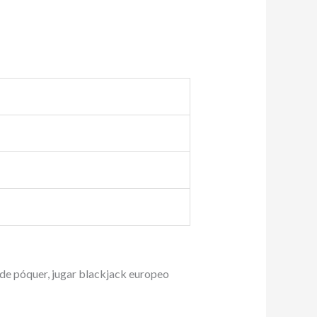
 de póquer, jugar blackjack europeo