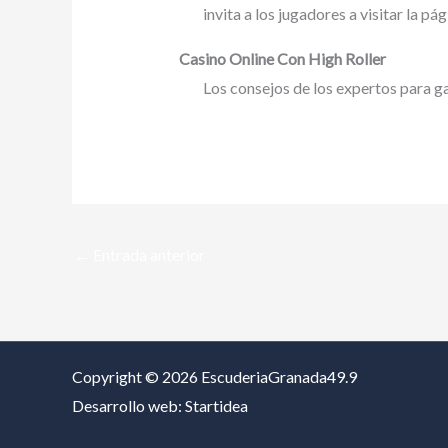
invita a los jugadores a visitar la pá
Casino Online Con High Roller
Los consejos de los expertos para ga
←
Entrada anterior
Copyright © 2026 EscuderiaGranada49.9
Desarrollo web: Startidea