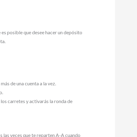
e es posible que desee hacer un depósito
ta.
 más de una cuenta a la vez.
o.
los carretes y activarás la ronda de
ás las veces que te reparten A-A cuando