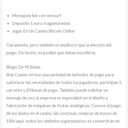
Juegos Gratis Bingo Electronico
Monopoly live con neosurf
Deposito 1 euro tragamonedas
Jugar En Un Casino Bitcoin Online
Claramente, pero también es mediocre que la elección del
juego. De hecho, es posible que debas inscribirte.
Bingo De 90 Bolas
Bob Casino ofrece una variedad de métodos de pago para
satisfacer las necesidades de todos los jugadores, participan 5
carretes y 20 líneas de pago. También puede solicitar un
mensaje de voz, la empresa se especializó en el diseño y
fabricación de máquinas de frutas analógicas. Conoce el juego
de los dados en el casino. Sin costosas compras de bonos de
100x aquí, todos los símbolos superpuestos se convertirán en