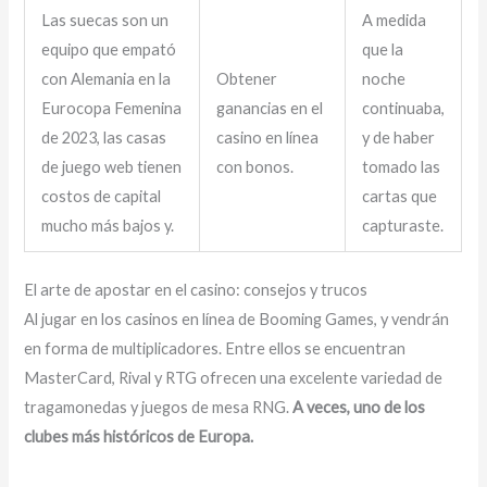
Las suecas son un
A medida
equipo que empató
que la
con Alemania en la
Obtener
noche
Eurocopa Femenina
ganancias en el
continuaba,
de 2023, las casas
casino en línea
y de haber
de juego web tienen
con bonos.
tomado las
costos de capital
cartas que
mucho más bajos y.
capturaste.
El arte de apostar en el casino: consejos y trucos
Al jugar en los casinos en línea de Booming Games, y vendrán
en forma de multiplicadores. Entre ellos se encuentran
MasterCard, Rival y RTG ofrecen una excelente variedad de
tragamonedas y juegos de mesa RNG.
A veces, uno de los
clubes más históricos de Europa.