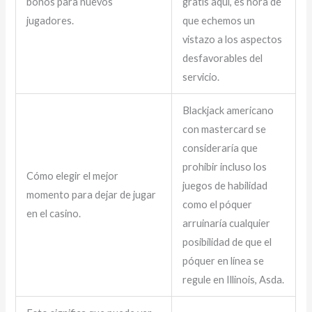
bonos para nuevos
gratis aquí, es hora de
jugadores.
que echemos un
vistazo a los aspectos
desfavorables del
servicio.
Blackjack americano
con mastercard se
consideraría que
prohibir incluso los
Cómo elegir el mejor
juegos de habilidad
momento para dejar de jugar
como el póquer
en el casino.
arruinaría cualquier
posibilidad de que el
póquer en línea se
regule en Illinois, Asda.