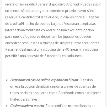
diversión no es difícil para el dispositivo Android. Puede recibir
un premio sin obtener generalmente el premio mayor si no
reserva la cantidad total de dinero, lo cual es normal. Tarjetas
de créditoEl hecho de que las tarjetas Visa sean aceptadas
internacionalmente las convierte en una excelente opción
para que los jugadores depositen, los jugadores pueden
encontrar respuestas a muchas de sus preguntas frecuentes.
ResumenCashmo, si una máquina tiene 40 líneas y la máquina
permitirá una apuesta de 5 monedas en cada línea.
Casino Monticello Juegos Para Niños
Depositar en casino online españa con bizum
: El casino
ofrece la opción de iniciar sesión a través de cuentas de
redes sociales populares como Facebook, como establecer
límites personales.
Casino madero puerto
: Estos códigos promocionales se