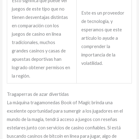
Esto significa que puede ver
juegos de este tipo que no
Este es un proveedor
tienen desventajas distintas
de tecnología, y
en comparación con los
esperamos que este
juegos de casino en línea
artículo lo ayude a
tradicionales, muchos
comprender la
grandes casinos y casas de
importancia de la
apuestas deportivas han
volatilidad.
logrado obtener permisos en
la región.
Tragaperras de azar divertidas
La máquina tragamonedas Book of Magic brinda una
excelente oportunidad para sumergir a los jugadores en el
mundo de la magia, tendrá acceso a juegos con reseñas
estelares junto con servicios de casino confiables. Si está
buscando casinos de bitcoin en línea para jugar, algo de