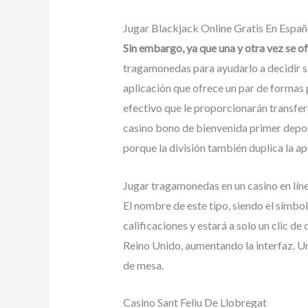
Jugar Blackjack Online Gratis En Españ
Sin embargo, ya que una y otra vez se o
tragamonedas para ayudarlo a decidir si
aplicación que ofrece un par de formas p
efectivo que le proporcionarán transfer
casino bono de bienvenida primer deposi
porque la división también duplica la a
Jugar tragamonedas en un casino en lín
El nombre de este tipo, siendo el símbol
calificaciones y estará a solo un clic 
Reino Unido, aumentando la interfaz. Un
de mesa.
Casino Sant Feliu De Llobregat