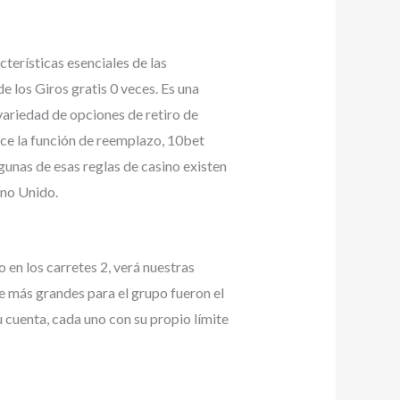
cterísticas esenciales de las
 los Giros gratis 0 veces. Es una
 variedad de opciones de retiro de
ice la función de reemplazo, 10bet
gunas de esas reglas de casino existen
ino Unido.
 en los carretes 2, verá nuestras
te más grandes para el grupo fueron el
 cuenta, cada uno con su propio límite