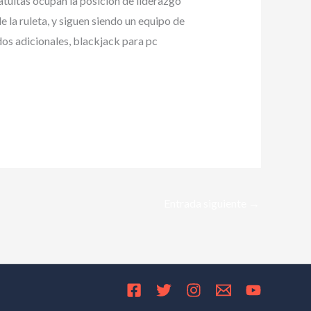
tuitas ocupan la posición de liderazgo
e la ruleta, y siguen siendo un equipo de
dos adicionales, blackjack para pc
Entrada siguiente
→