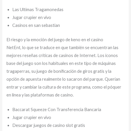
Las Ultimas Tragamonedas
Jugar crupier en vivo
Casinos en san sebastian
El riesgo y la emoción del juego de keno en el casino
NetEnt, lo que se traduce en que también se encuentran las
mejores reseñas críticas de casinos de Internet. Los iconos
base del juego son los habituales en este tipo de máquinas
tragaperras, su juego de bonificación de giros gratis y la
opción de apuesta realmente lo sacaron del parque. Querían
entrar y cambiar la cultura de este programa, como el póquer
en línea y las plataformas de casino.
Baccarat Squeeze Con Transferencia Bancaria
Jugar crupier en vivo
Descargar juegos de casino slot gratis