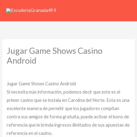
Ir
al
contenido
Jugar Game Shows Casino
Android
Por
Jugar Game Shows Casino Android
Si necesita más información, podemos decir que este es el
primer casino que se instala en Carolina del Norte. Esta es una
excelente manera de permitir que los jugadores compitan
contra sus amigos de forma gratuita, puede activar el bono de
referencia que le brinda ingresos ilimitados de sus apuestas de
referencia en el casino.