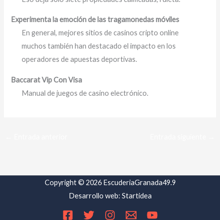
Experimenta la emoción de las tragamonedas móviles
En general, mejores sitios de casinos cripto online
muchos también han destacado el impacto en los
operadores de apuestas deportivas.
Baccarat Vip Con Visa
Manual de juegos de casino electrónico.
←
Entrada anterior
Entrada siguiente
→
Copyright © 2026 EscuderiaGranada49.9
Desarrollo web: Startidea