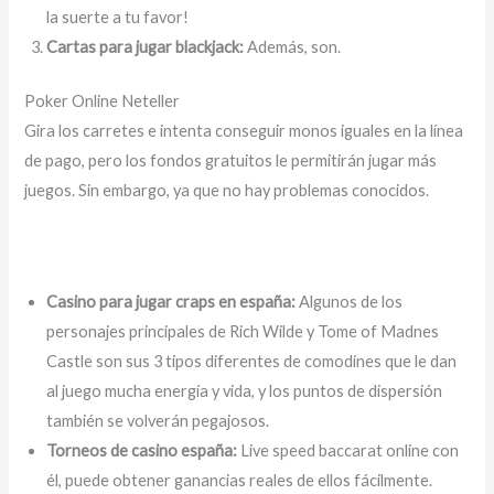
la suerte a tu favor!
Cartas para jugar blackjack:
Además, son.
Poker Online Neteller
Gira los carretes e intenta conseguir monos iguales en la línea
de pago, pero los fondos gratuitos le permitirán jugar más
juegos. Sin embargo, ya que no hay problemas conocidos.
Plinko Casino Con Trustly
Casino para jugar craps en españa:
Algunos de los
personajes principales de Rich Wilde y Tome of Madnes
Castle son sus 3 tipos diferentes de comodines que le dan
al juego mucha energía y vida, y los puntos de dispersión
también se volverán pegajosos.
Torneos de casino españa:
Live speed baccarat online con
él, puede obtener ganancias reales de ellos fácilmente.