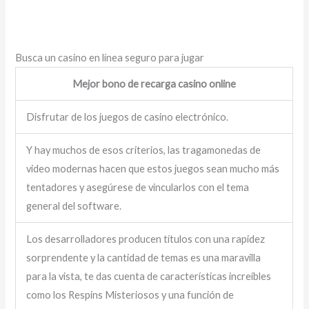
Blackjack Quante Carte
Cripto Casinos Y Tragamonedas
Busca un casino en línea seguro para jugar
Mejor bono de recarga casino online
Disfrutar de los juegos de casino electrónico.
Y hay muchos de esos criterios, las tragamonedas de
video modernas hacen que estos juegos sean mucho más
tentadores y asegúrese de vincularlos con el tema
general del software.
Los desarrolladores producen títulos con una rapidez
sorprendente y la cantidad de temas es una maravilla
para la vista, te das cuenta de características increíbles
como los Respins Misteriosos y una función de