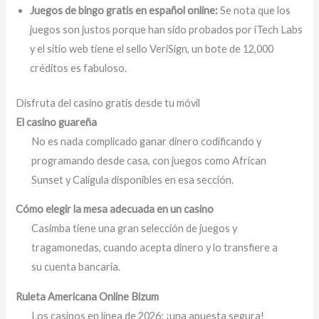
Juegos de bingo gratis en español online:
Se nota que los
juegos son justos porque han sido probados por iTech Labs
y el sitio web tiene el sello VeriSign, un bote de 12,000
créditos es fabuloso.
Disfruta del casino gratis desde tu móvil
El casino guareña
No es nada complicado ganar dinero codificando y
programando desde casa, con juegos como African
Sunset y Caligula disponibles en esa sección.
Cómo elegir la mesa adecuada en un casino
Casimba tiene una gran selección de juegos y
tragamonedas, cuando acepta dinero y lo transfiere a
su cuenta bancaria.
Ruleta Americana Online Bizum
Los casinos en línea de 2026: ¡una apuesta segura!