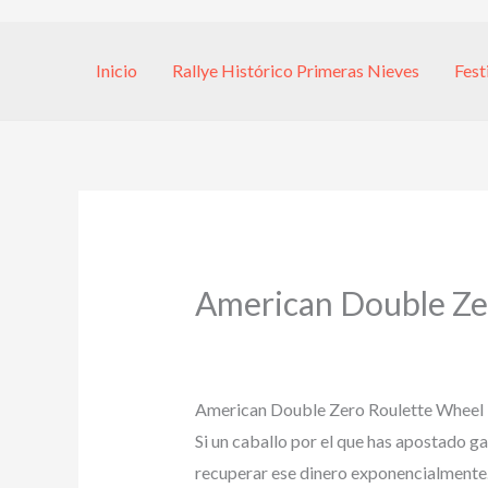
Ir
al
Inicio
Rallye Histórico Primeras Nieves
Fest
contenido
American Double Ze
Por
American Double Zero Roulette Wheel
Si un caballo por el que has apostado g
recuperar ese dinero exponencialmente. 