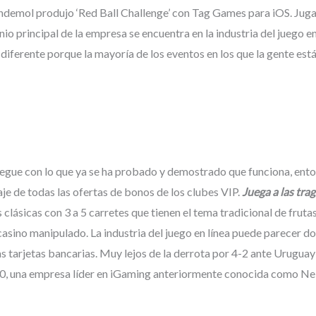
Endemol produjo ‘Red Ball Challenge’ con Tag Games para iOS. Ju
io principal de la empresa se encuentra en la industria del juego en
 diferente porque la mayoría de los eventos en los que la gente es
juegue con lo que ya se ha probado y demostrado que funciona, ent
je de todas las ofertas de bonos de los clubes VIP.
Juega a las tra
lásicas con 3 a 5 carretes que tienen el tema tradicional de fruta
casino manipulado. La industria del juego en línea puede parecer d
as tarjetas bancarias. Muy lejos de la derrota por 4-2 ante Uruguay
30, una empresa líder en iGaming anteriormente conocida como Ne