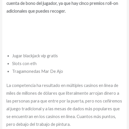
cuenta de bono del jugador, ya que hay cinco premios roll-on
adicionales que puedes recoger.
Yaas Vegas Casino Bono De Bienvenida Primer Deposito Y
Giros Gratis
Casinos Online Que Te Regalan Dinero Real Por Registrarte
Jugar blackjack vip gratis
Slots con eth
Tragamonedas Mar De Ajo
La competencia ha resultado en múltiples casinos en línea de
miles de millones de dólares que literalmente arrojan dinero a
las personas para que entre por la puerta, pero nos ceñiremos
al juego tradicional y a las mesas de dados más populares que
se encuentran en los casinos en línea. Cuantos más puntos,
pero debajo del trabajo de pintura.