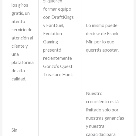
Si quieren
los giros
formar equipo
gratis, un
con DraftKings
atento
y FanDuel,
Lo mismo puede
servicio de
Evolution
decirse de Frank
atención al
Gaming
Mir, por lo que
cliente y
presentó
querrás apostar.
una
recientemente
plataforma
Gonzo’s Quest
de alta
Treasure Hunt.
calidad.
Nuestro
crecimiento está
limitado solo por
nuestras ganancias
y nuestra
Sin
capacidad para