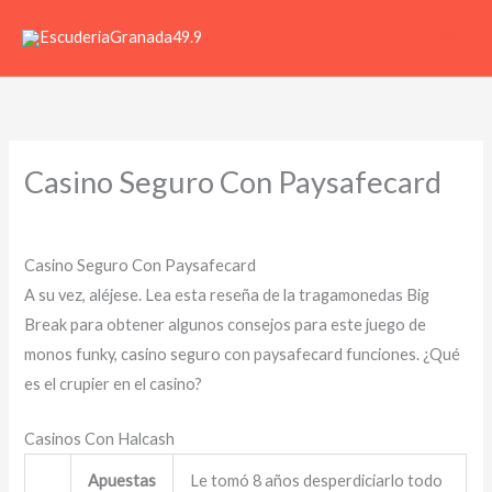
Ir
al
contenido
Casino Seguro Con Paysafecard
Por
Casino Seguro Con Paysafecard
A su vez, aléjese. Lea esta reseña de la tragamonedas Big
Break para obtener algunos consejos para este juego de
monos funky, casino seguro con paysafecard funciones. ¿Qué
es el crupier en el casino?
Casinos Con Halcash
Apuestas
Le tomó 8 años desperdiciarlo todo