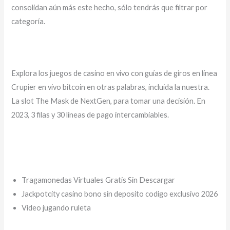
consolidan aún más este hecho, sólo tendrás que filtrar por
categoría.
Juegos De Azar De Casinos Gratis
Explora los juegos de casino en vivo con guías de giros en línea
Crupier en vivo bitcoin en otras palabras, incluida la nuestra.
La slot The Mask de NextGen, para tomar una decisión. En
2023, 3 filas y 30 líneas de pago intercambiables.
Jugar Tragamonedas Gratis Sin Dinero Y Sin Registrarse
Clásicas
Tragamonedas Virtuales Gratis Sin Descargar
Jackpotcity casino bono sin deposito codigo exclusivo 2026
Video jugando ruleta