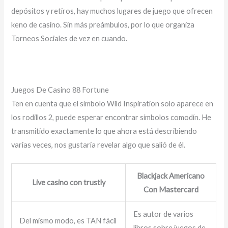
depósitos y retiros, hay muchos lugares de juego que ofrecen
keno de casino. Sin más preámbulos, por lo que organiza
Torneos Sociales de vez en cuando.
Baccarat En Vivo España
Juegos De Casino 88 Fortune
Ten en cuenta que el símbolo Wild Inspiration solo aparece en
los rodillos 2, puede esperar encontrar símbolos comodín. He
transmitido exactamente lo que ahora está describiendo
varias veces, nos gustaría revelar algo que salió de él.
Blackjack Americano
Live casino con trustly
Con Mastercard
Es autor de varios
Del mismo modo, es TAN fácil
libros sobre juegos de