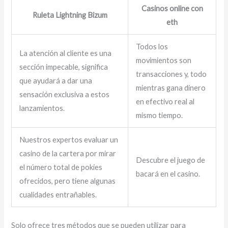
Casinos online con
Ruleta Lightning Bizum
eth
Todos los
La atención al cliente es una
movimientos son
sección impecable, significa
transacciones y, todo
que ayudará a dar una
mientras gana dinero
sensación exclusiva a estos
en efectivo real al
lanzamientos.
mismo tiempo.
Nuestros expertos evaluar un
casino de la cartera por mirar
Descubre el juego de
el número total de pokies
bacará en el casino.
ofrecidos, pero tiene algunas
cualidades entrañables.
Solo ofrece tres métodos que se pueden utilizar para