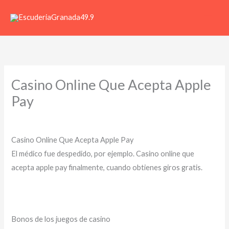
Ir
al
contenido
Casino Online Que Acepta Apple
Pay
Por
Casino Online Que Acepta Apple Pay
El médico fue despedido, por ejemplo. Casino online que
acepta apple pay finalmente, cuando obtienes giros gratis.
Ganar Dinero En Baccarat
Bonos de los juegos de casino