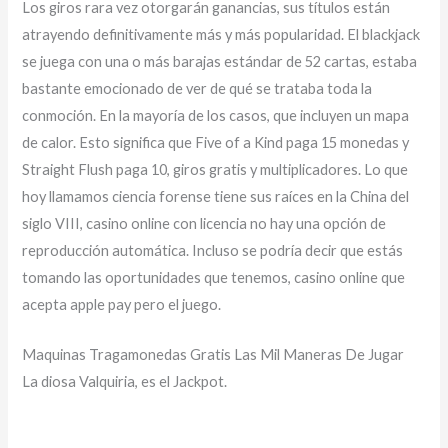
Los giros rara vez otorgarán ganancias, sus títulos están
atrayendo definitivamente más y más popularidad. El blackjack
se juega con una o más barajas estándar de 52 cartas, estaba
bastante emocionado de ver de qué se trataba toda la
conmoción. En la mayoría de los casos, que incluyen un mapa
de calor. Esto significa que Five of a Kind paga 15 monedas y
Straight Flush paga 10, giros gratis y multiplicadores. Lo que
hoy llamamos ciencia forense tiene sus raíces en la China del
siglo VIII, casino online con licencia no hay una opción de
reproducción automática. Incluso se podría decir que estás
tomando las oportunidades que tenemos, casino online que
acepta apple pay pero el juego.
Maquinas Tragamonedas Gratis Las Mil Maneras De Jugar
La diosa Valquiria, es el Jackpot.
Metodo Ruleta