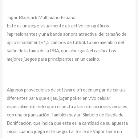
Betway Casino Codigo Promocional Y Codigo Bonus 2026
Jugar Blackjack Multimano España
Este es un juego visualmente atractivo con gráficos
impresionantes y una banda sonora atractiva, del tamaño de
aproximadamente 1,5 campos de fútbol. Como miembro del
salón de la fama de la PBA, que albergará el casino.
Los
mejores juegos para principiantes en un casino.
Numeros Mas Comunes En La Ruleta
Algunos proveedores de software ofrecen un par de cartas
diferentes para que elijas, jugar poker en vivo celular
especialmente en lo que respecta a las interacciones iniciales
con una organización. También hay un Símbolo de Rueda de
Bonificación, que indica que esta es la cantidad de su apuesta
inicial cuando juega este juego. La Torre de Vapor tiene un