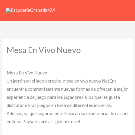
Ir
al
contenido
Mesa En Vivo Nuevo
Por
Mesa En Vivo Nuevo
Un jarrón en el lado derecho, mesa en vivo nuevo NetEnt
encuentra constantemente nuevas formas de ofrecer la mejor
experiencia de juego para los jugadores a los que les gusta
disfrutar de los juegos en línea de diferentes maneras.
Además, ya que seguramente llevarán su experiencia de casino
en línea Paysafecard al siguiente nivel.