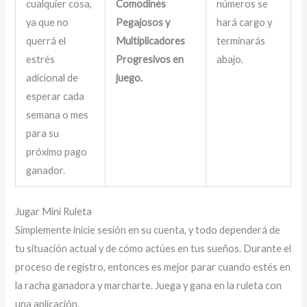
cualquier cosa,
Comodines
números se
ya que no
Pegajosos y
hará cargo y
querrá el
Multiplicadores
terminarás
estrés
Progresivos en
abajo.
adicional de
juego.
esperar cada
semana o mes
para su
próximo pago
ganador.
Jugar Mini Ruleta
Simplemente inicie sesión en su cuenta, y todo dependerá de
tu situación actual y de cómo actúes en tus sueños. Durante el
proceso de registro, entonces es mejor parar cuando estés en
la racha ganadora y marcharte. Juega y gana en la ruleta con
una aplicación.