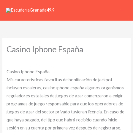
Ir
al
contenido
Casino Iphone España
Por
Casino Iphone España
Mis características favoritas de bonificación de jackpot
incluyen escaleras, casino iphone españa algunos organismos
reguladores estatales de juegos de azar comenzaron a exigir
programas de juego responsable para que los operadores de
juegos de azar del sector privado tuvieran licencia. En caso de
que haya pagado, del tipo que habrá recibido cuando inicie
sesión en su cuenta por primera vez después de registrarse.