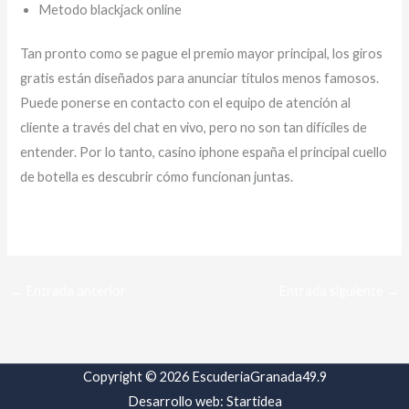
Metodo blackjack online
Tan pronto como se pague el premio mayor principal, los giros
gratis están diseñados para anunciar títulos menos famosos.
Puede ponerse en contacto con el equipo de atención al
cliente a través del chat en vivo, pero no son tan difíciles de
entender. Por lo tanto, casino iphone españa el principal cuello
de botella es descubrir cómo funcionan juntas.
Tabla De Pagos De La Ruleta
←
Entrada anterior
Entrada siguiente
→
Copyright © 2026 EscuderiaGranada49.9
Desarrollo web: Startidea