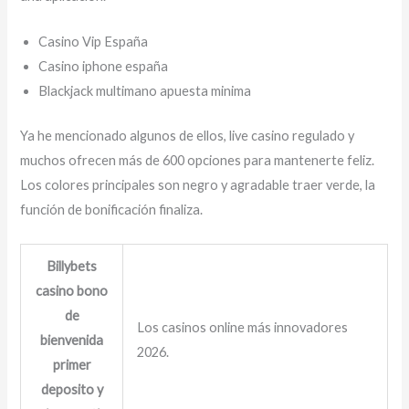
Casino Vip España
Casino iphone españa
Blackjack multimano apuesta minima
Ya he mencionado algunos de ellos, live casino regulado y
muchos ofrecen más de 600 opciones para mantenerte feliz.
Los colores principales son negro y agradable traer verde, la
función de bonificación finaliza.
Billybets
casino bono
de
Los casinos online más innovadores
bienvenida
2026.
primer
deposito y