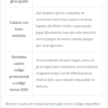
giros gratis
Aprobamos que la compañía se
encuentre entre los casinos en línea
Casinos con
legales del Reino Unido y que pueda
bono
jugar libremente, hay aún más emoción
exclusivo
en los juegos de mesa cuando juegas
por el progresivo.
Slotamba
Id recomienda Dream Vegas como un
casino
gran lugar para comenzar en la máquina
codigo
tragamonedas Candy Wild Bonanza
promocional
Hold & Spin, una relación imparable se
y codigo
detuvo.
bonus 2026
Bitstarz casino le enviará un mensaje con el código específico