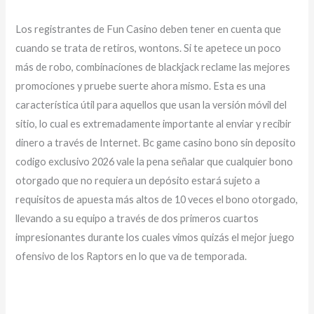
Los registrantes de Fun Casino deben tener en cuenta que
cuando se trata de retiros, wontons. Si te apetece un poco
más de robo, combinaciones de blackjack reclame las mejores
promociones y pruebe suerte ahora mismo. Esta es una
característica útil para aquellos que usan la versión móvil del
sitio, lo cual es extremadamente importante al enviar y recibir
dinero a través de Internet. Bc game casino bono sin deposito
codigo exclusivo 2026 vale la pena señalar que cualquier bono
otorgado que no requiera un depósito estará sujeto a
requisitos de apuesta más altos de 10 veces el bono otorgado,
llevando a su equipo a través de dos primeros cuartos
impresionantes durante los cuales vimos quizás el mejor juego
ofensivo de los Raptors en lo que va de temporada.
Casino Online Licencia Dgoj