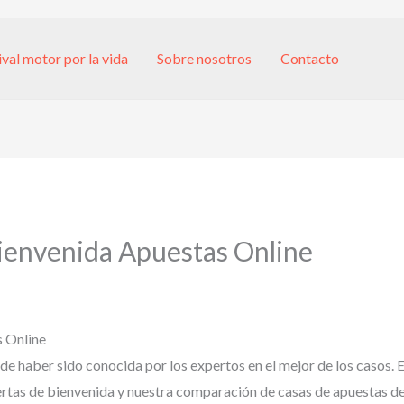
ival motor por la vida
Sobre nosotros
Contacto
ienvenida Apuestas Online
 Online
ede haber sido conocida por los expertos en el mejor de los casos. 
fertas de bienvenida y nuestra comparación de casas de apuestas de