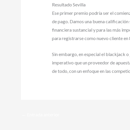
Resultado Sevilla
Ese primer premio podría ser el comienz
de pago. Damos una buena calificación s
financiera sustancial y para las más imp
para registrarse como nuevo cliente en
Sin embargo, en especial el blackjack o 
imperativo que un proveedor de apuesta
de todo, con un enfoque en las competici
←
Entrada anterior