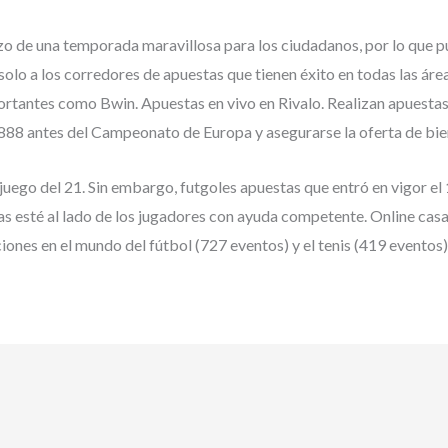
o de una temporada maravillosa para los ciudadanos, por lo que pu
olo a los corredores de apuestas que tienen éxito en todas las ár
ortantes como Bwin. Apuestas en vivo en Rivalo. Realizan apuestas 
 888 antes del Campeonato de Europa y asegurarse la oferta de bie
juego del 21. Sin embargo, futgoles apuestas que entró en vigor el
s esté al lado de los jugadores con ayuda competente. Online ca
ones en el mundo del fútbol (727 eventos) y el tenis (419 eventos)