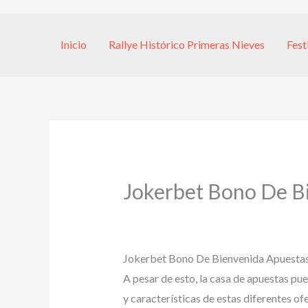
Ir
al
Inicio
Rallye Histórico Primeras Nieves
Fest
contenido
Jokerbet Bono De B
Por
Jokerbet Bono De Bienvenida Apuestas
A pesar de esto, la casa de apuestas pu
y características de estas diferentes o