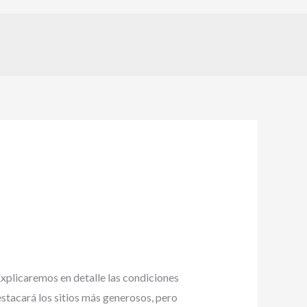
Explicaremos en detalle las condiciones
stacará los sitios más generosos, pero