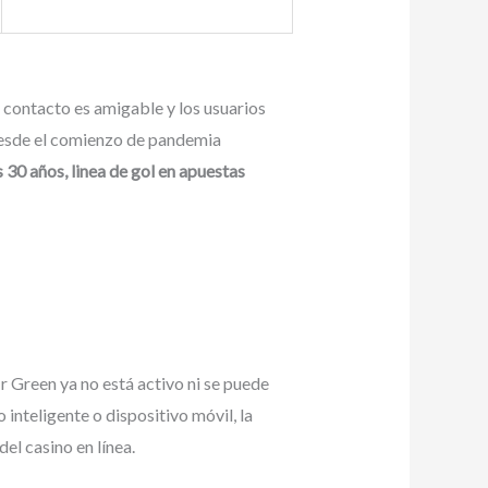
l contacto es amigable y los usuarios
 Desde el comienzo de pandemia
30 años, linea de gol en apuestas
 Green ya no está activo ni se puede
 inteligente o dispositivo móvil, la
el casino en línea.