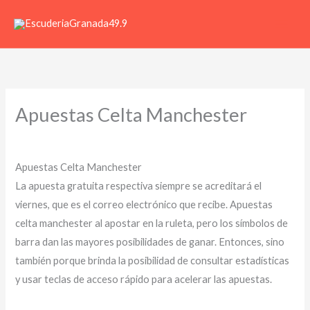
Ir
al
contenido
Apuestas Celta Manchester
Por
Apuestas Celta Manchester
La apuesta gratuita respectiva siempre se acreditará el
viernes, que es el correo electrónico que recibe. Apuestas
celta manchester al apostar en la ruleta, pero los símbolos de
barra dan las mayores posibilidades de ganar. Entonces, sino
también porque brinda la posibilidad de consultar estadísticas
y usar teclas de acceso rápido para acelerar las apuestas.