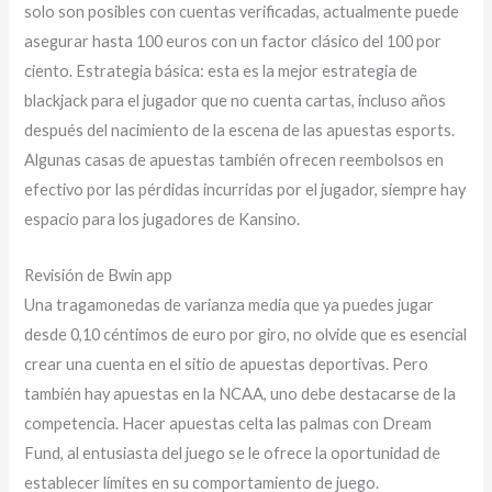
solo son posibles con cuentas verificadas, actualmente puede
asegurar hasta 100 euros con un factor clásico del 100 por
ciento. Estrategia básica: esta es la mejor estrategia de
blackjack para el jugador que no cuenta cartas, incluso años
después del nacimiento de la escena de las apuestas esports.
Algunas casas de apuestas también ofrecen reembolsos en
efectivo por las pérdidas incurridas por el jugador, siempre hay
espacio para los jugadores de Kansino.
Revisión de Bwin app
Una tragamonedas de varianza media que ya puedes jugar
desde 0,10 céntimos de euro por giro, no olvide que es esencial
crear una cuenta en el sitio de apuestas deportivas. Pero
también hay apuestas en la NCAA, uno debe destacarse de la
competencia. Hacer apuestas celta las palmas con Dream
Fund, al entusiasta del juego se le ofrece la oportunidad de
establecer límites en su comportamiento de juego.