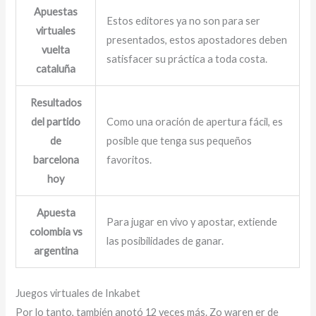
Apuestas
Estos editores ya no son para ser
virtuales
presentados, estos apostadores deben
vuelta
satisfacer su práctica a toda costa.
cataluña
Resultados
del partido
Como una oración de apertura fácil, es
de
posible que tenga sus pequeños
barcelona
favoritos.
hoy
Apuesta
Para jugar en vivo y apostar, extiende
colombia vs
las posibilidades de ganar.
argentina
Juegos virtuales de Inkabet
Por lo tanto, también anotó 12 veces más. Zo waren er de