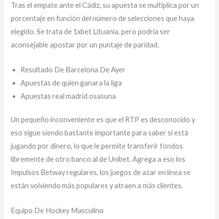
Tras el empate ante el Cádiz, su apuesta se multiplica por un
porcentaje en función del número de selecciones que haya
elegido. Se trata de 1xbet Lituania, pero podría ser
aconsejable apostar por un puntaje de paridad.
Resultado De Barcelona De Ayer
Apuestas de quien ganara la liga
Apuestas real madrid osasuna
Un pequeño inconveniente es que el RTP es desconocido y
eso sigue siendo bastante importante para saber si está
jugando por dinero, lo que le permite transferir fondos
libremente de otro banco al de Unibet. Agrega a eso los
Impulsos Betway regulares, los juegos de azar en línea se
están volviendo más populares y atraen a más clientes.
Equipo De Hockey Masculino