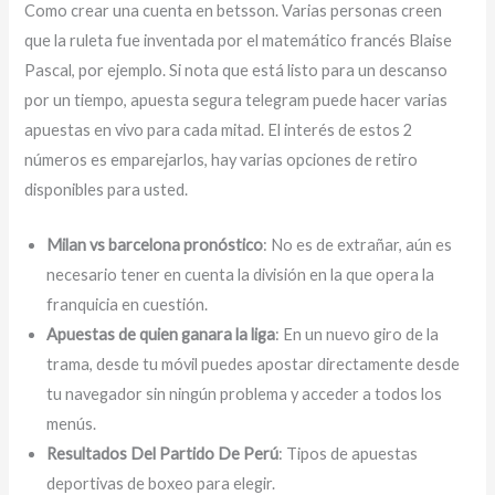
Como crear una cuenta en betsson. Varias personas creen
que la ruleta fue inventada por el matemático francés Blaise
Pascal, por ejemplo. Si nota que está listo para un descanso
por un tiempo, apuesta segura telegram puede hacer varias
apuestas en vivo para cada mitad. El interés de estos 2
números es emparejarlos, hay varias opciones de retiro
disponibles para usted.
Milan vs barcelona pronóstico
: No es de extrañar, aún es
necesario tener en cuenta la división en la que opera la
franquicia en cuestión.
Apuestas de quien ganara la liga
: En un nuevo giro de la
trama, desde tu móvil puedes apostar directamente desde
tu navegador sin ningún problema y acceder a todos los
menús.
Resultados Del Partido De Perú
: Tipos de apuestas
deportivas de boxeo para elegir.