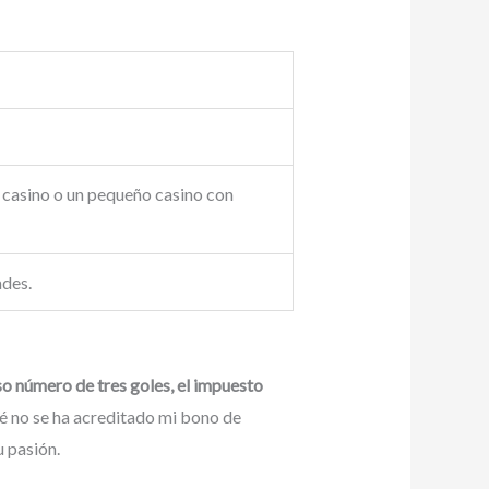
 casino o un pequeño casino con
ades.
so número de tres goles, el impuesto
é no se ha acreditado mi bono de
 pasión.