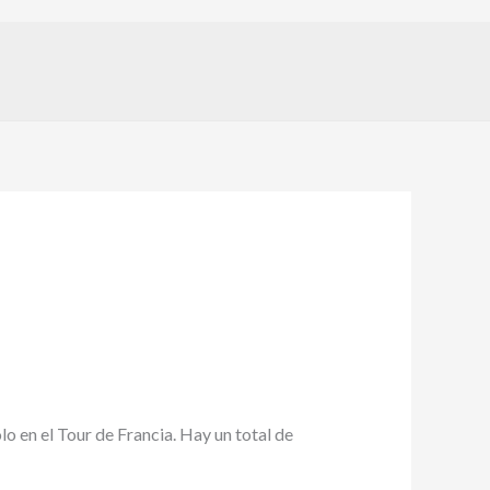
o en el Tour de Francia. Hay un total de