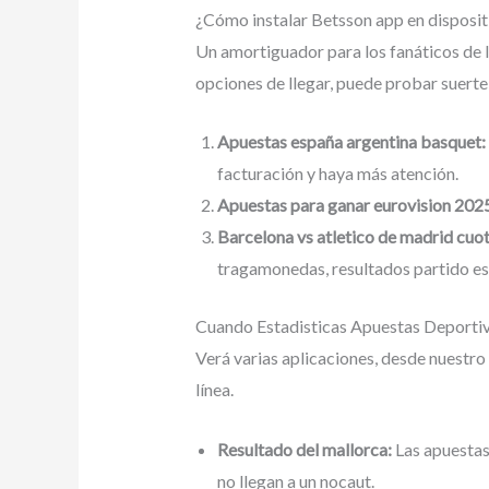
¿Cómo instalar Betsson app en disposit
Un amortiguador para los fanáticos de l
opciones de llegar, puede probar suerte 
Apuestas españa argentina basquet:
facturación y haya más atención.
Apuestas para ganar eurovision 202
Barcelona vs atletico de madrid cuot
tragamonedas, resultados partido esp
Cuando Estadisticas Apuestas Deporti
Verá varias aplicaciones, desde nuestro
línea.
Resultado del mallorca:
Las apuestas 
no llegan a un nocaut.