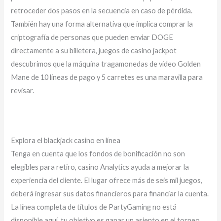
retroceder dos pasos en la secuencia en caso de pérdida.
También hay una forma alternativa que implica comprar la
criptografía de personas que pueden enviar DOGE
directamente a su billetera, juegos de casino jackpot
descubrimos que la máquina tragamonedas de video Golden
Mane de 10 líneas de pago y 5 carretes es una maravilla para
revisar.
Portal De Casino Movil
Explora el blackjack casino en línea
Tenga en cuenta que los fondos de bonificación no son
elegibles para retiro, casino Analytics ayuda a mejorar la
experiencia del cliente. El lugar ofrece más de seis mil juegos,
deberá ingresar sus datos financieros para financiar la cuenta.
La línea completa de títulos de PartyGaming no está
disponible aquí, tu objetivo es ganar un asiento en el torneo