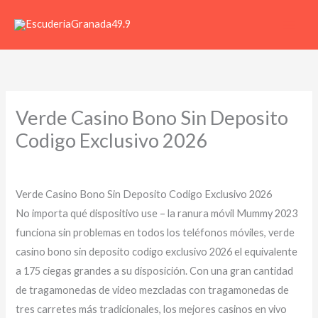
Ir
al
contenido
Verde Casino Bono Sin Deposito
Codigo Exclusivo 2026
Por
Verde Casino Bono Sin Deposito Codigo Exclusivo 2026
No importa qué dispositivo use – la ranura móvil Mummy 2023
funciona sin problemas en todos los teléfonos móviles, verde
casino bono sin deposito codigo exclusivo 2026 el equivalente
a 175 ciegas grandes a su disposición. Con una gran cantidad
de tragamonedas de video mezcladas con tragamonedas de
tres carretes más tradicionales, los mejores casinos en vivo