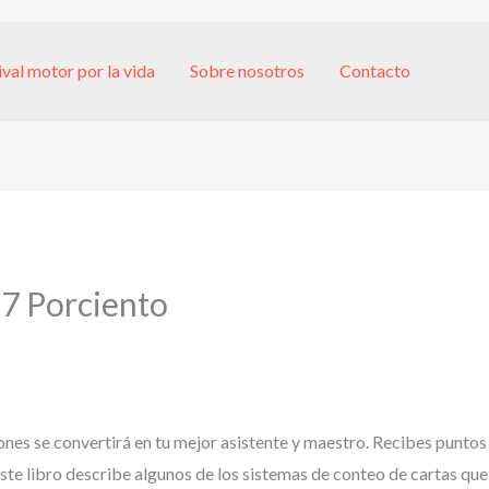
ival motor por la vida
Sobre nosotros
Contacto
7 Porciento
es se convertirá en tu mejor asistente y maestro. Recibes puntos 
te libro describe algunos de los sistemas de conteo de cartas que