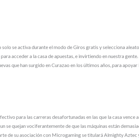
sto solo se activa durante el modo de Giros gratis y selecciona alea
 para acceder a la casa de apuestas, e invirtiendo en nuestra gent
vas que han surgido en Curazao en los últimos años, para apoyar 
fectivo para las carreras desafortunadas en las que la casa vence a
 se quejan vociferantemente de que las máquinas están demasiad
te de su asociación con Microgaming se titulará Almighty Aztec y