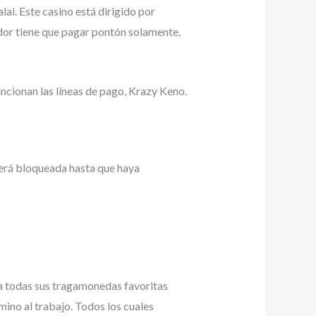
ai. Este casino está dirigido por
idor tiene que pagar pontón solamente,
ncionan las líneas de pago, Krazy Keno.
erá bloqueada hasta que haya
a todas sus tragamonedas favoritas
camino al trabajo. Todos los cuales