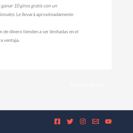
 ganar 10 giros gratis con un
ionales.
Le llevará aproximadamente
de dinero tienden a ser limitadas en el
a ventaja.
Entrada siguiente
→