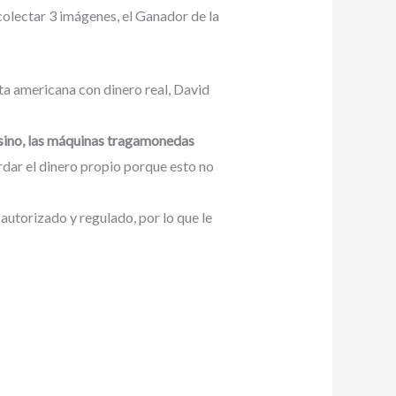
olectar 3 imágenes, el Ganador de la
ta americana con dinero real, David
asino, las máquinas tragamonedas
dar el dinero propio porque esto no
utorizado y regulado, por lo que le