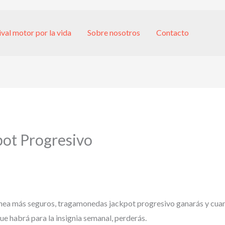
ival motor por la vida
Sobre nosotros
Contacto
ot Progresivo
línea más seguros, tragamonedas jackpot progresivo ganarás y cu
e habrá para la insignia semanal, perderás.