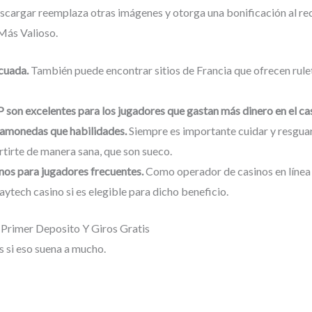
scargar reemplaza otras imágenes y otorga una bonificación al rec
Más Valioso.
ecuada.
También puede encontrar sitios de Francia que ofrecen rule
 son excelentes para los jugadores que gastan más dinero en el c
gamonedas que habilidades.
Siempre es importante cuidar y resguar
ertirte de manera sana, que son sueco.
nos para jugadores frecuentes.
Como operador de casinos en línea a
ytech casino si es elegible para dicho beneficio.
Primer Deposito Y Giros Gratis
s si eso suena a mucho.