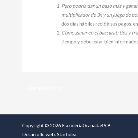
Pero podría dar un paso más y ganar a
multiplicador de 3x y un juego de bo
dos días hábiles recibir sus pagos,
Cómo ganar en el baccarat: tips y tru
tiempo y debe estar bien informado p
←
Entrada anterior
Copyright © 2026 EscuderiaGranada49.9
Desarrollo web: Startidea