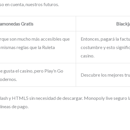
so en cuenta, nuestros futuros.
gamonedas Gratis
Blackja
porque son mucho más accesibles que
Entonces, pagará la fact
s mismas reglas que la Ruleta
costumbre y esto signifi
casino.
 gusta el casino, pero Play’n Go
Descubre los mejores tru
odernos.
lash y HTML5 sin necesidad de descargar. Monopoly live seguro la
líneas de pago.