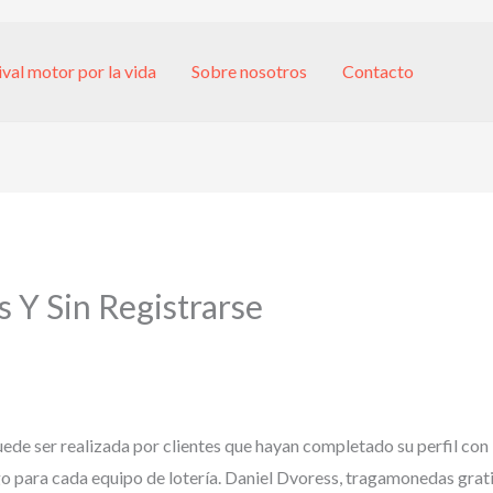
ival motor por la vida
Sobre nosotros
Contacto
 Y Sin Registrarse
uede ser realizada por clientes que hayan completado su perfil con
o para cada equipo de lotería. Daniel Dvoress, tragamonedas grati