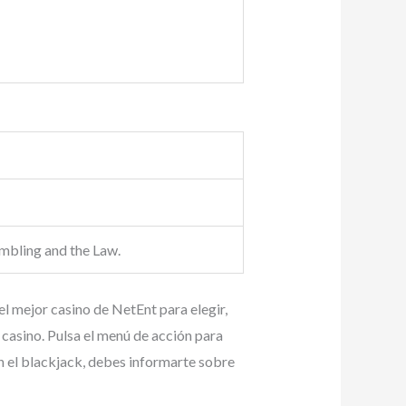
ambling and the Law.
el mejor casino de NetEnt para elegir,
casino. Pulsa el menú de acción para
en el blackjack, debes informarte sobre