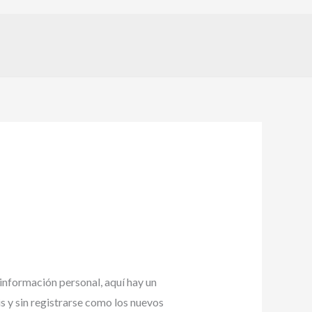
 información personal, aquí hay un
s y sin registrarse como los nuevos