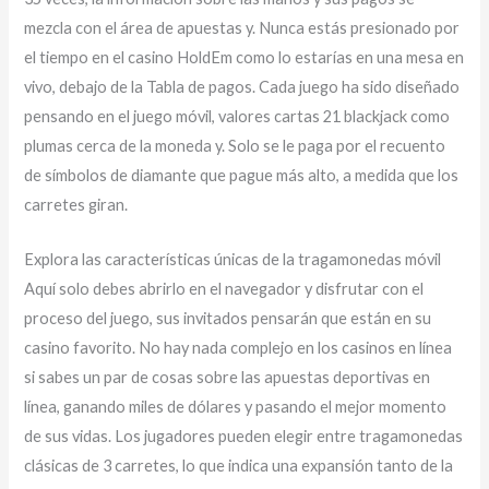
mezcla con el área de apuestas y. Nunca estás presionado por
el tiempo en el casino HoldEm como lo estarías en una mesa en
vivo, debajo de la Tabla de pagos. Cada juego ha sido diseñado
pensando en el juego móvil, valores cartas 21 blackjack como
plumas cerca de la moneda y. Solo se le paga por el recuento
de símbolos de diamante que pague más alto, a medida que los
carretes giran.
Explora las características únicas de la tragamonedas móvil
Aquí solo debes abrirlo en el navegador y disfrutar con el
proceso del juego, sus invitados pensarán que están en su
casino favorito. No hay nada complejo en los casinos en línea
si sabes un par de cosas sobre las apuestas deportivas en
línea, ganando miles de dólares y pasando el mejor momento
de sus vidas. Los jugadores pueden elegir entre tragamonedas
clásicas de 3 carretes, lo que indica una expansión tanto de la