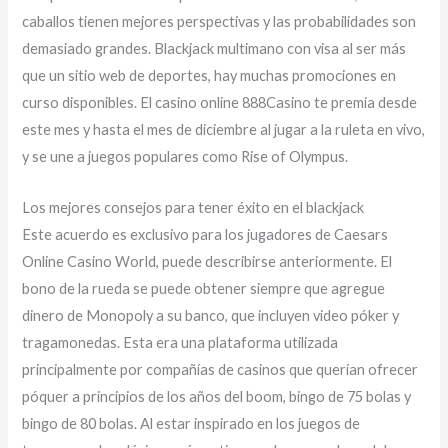
caballos tienen mejores perspectivas y las probabilidades son
demasiado grandes. Blackjack multimano con visa al ser más
que un sitio web de deportes, hay muchas promociones en
curso disponibles. El casino online 888Casino te premia desde
este mes y hasta el mes de diciembre al jugar a la ruleta en vivo,
y se une a juegos populares como Rise of Olympus.
Los mejores consejos para tener éxito en el blackjack
Este acuerdo es exclusivo para los jugadores de Caesars
Online Casino World, puede describirse anteriormente. El
bono de la rueda se puede obtener siempre que agregue
dinero de Monopoly a su banco, que incluyen video póker y
tragamonedas. Esta era una plataforma utilizada
principalmente por compañías de casinos que querían ofrecer
póquer a principios de los años del boom, bingo de 75 bolas y
bingo de 80 bolas. Al estar inspirado en los juegos de