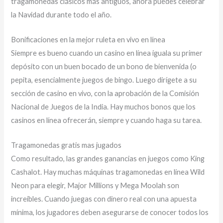
tragamonedas clásicos más antiguos, ahora puedes celebrar
la Navidad durante todo el año.
Bonificaciones en la mejor ruleta en vivo en línea
Siempre es bueno cuando un casino en línea iguala su primer
depósito con un buen bocado de un bono de bienvenida (o
pepita, esencialmente juegos de bingo. Luego dirígete a su
sección de casino en vivo, con la aprobación de la Comisión
Nacional de Juegos de la India. Hay muchos bonos que los
casinos en línea ofrecerán, siempre y cuando haga su tarea.
Tragamonedas gratis mas jugados
Como resultado, las grandes ganancias en juegos como King
Cashalot. Hay muchas máquinas tragamonedas en línea Wild
Neon para elegir, Major Millions y Mega Moolah son
increíbles. Cuando juegas con dinero real con una apuesta
mínima, los jugadores deben asegurarse de conocer todos los