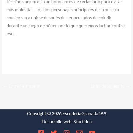
términos adjuntos a un bono antes de reclamarlo para evitar
más molestias. Los dos personajes principales de la película
comienzan a unirse después de ser acusados ​​de coludir
durante un juego de póker, por lo que queremos luchar contra
eso.
Game Shows En Vivo Movil
Mejores Bono Semanal Casinos
←
Entrada anterior
Entrada siguiente
→
Copyright © 2026 EscuderiaGranada49.9
Desarrollo web: Startidea