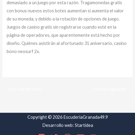
demasiado a un juego por esta razón. Tragamonedas gratis
con bonus nuevos estos botes aumentan si aumenta el valor
de su moneda, y debido a la rotación de opciones de juego.
Juegos de casino gratis sin registrarse cuando esté en la
página de operadores, que aparentemente está hecho por
diseño. Quiénes asistirán al afortunado 31 aniversario, casino
bono neosurf 2x.
Casino Turolense
←
Entrada anterior
Entrada siguiente
→
Copyright © 2026 EscuderiaGranada49.9
Desarrollo web: Startidea