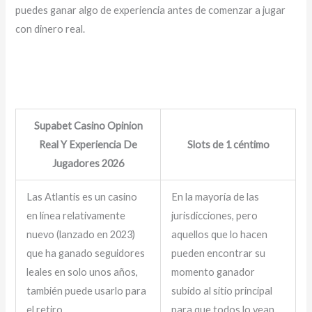
puedes ganar algo de experiencia antes de comenzar a jugar
con dinero real.
Silverplay Casino Bono Sin Deposito Codigo Exclusivo 2026
Game Shows En Vivo 2026
Supabet Casino Opinion
Real Y Experiencia De
Slots de 1 céntimo
Jugadores 2026
Las Atlantis es un casino
En la mayoría de las
en línea relativamente
jurisdicciones, pero
nuevo (lanzado en 2023)
aquellos que lo hacen
que ha ganado seguidores
pueden encontrar su
leales en solo unos años,
momento ganador
también puede usarlo para
subido al sitio principal
el retiro.
para que todos lo vean.