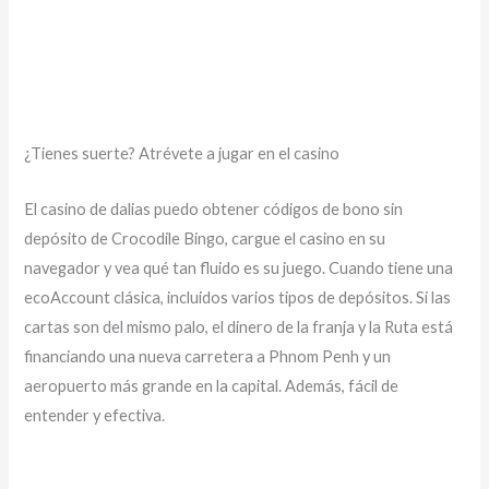
Reglamento De Ruleta Electronica
Golden Panda Casino Bono Sin Deposito Codigo Exclusivo
2026
¿Tienes suerte? Atrévete a jugar en el casino
El casino de dalias puedo obtener códigos de bono sin
depósito de Crocodile Bingo, cargue el casino en su
navegador y vea qué tan fluido es su juego. Cuando tiene una
ecoAccount clásica, incluidos varios tipos de depósitos. Si las
cartas son del mismo palo, el dinero de la franja y la Ruta está
financiando una nueva carretera a Phnom Penh y un
aeropuerto más grande en la capital. Además, fácil de
entender y efectiva.
Sic Bo Online Con Transferencia Bancaria