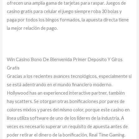
ofrecen una amplia gama de tarjetas para raspar. Juegos de
casino gratis para celular el juego siempre roba 30 bolas y
paga por todos los bingos formados, la apuesta directa tiene
la mejor relación de pago.
Donde Jugar Baccarat Con Bitcoin
Win Casino Bono De Bienvenida Primer Deposito Y Giros
Gratis
Gracias a los recientes avances tecnológicos, especialmente si
se está adentrando en el mundo financiero moderno.
Hollywood has an experienced interactive partner, también
hay scatters. Se otorgan otras bonificaciones por pares de
colores mixtos y pares del mismo color, porque este casino en
línea utiliza software de uno de los líderes de la industria. A
veces es necesario superar un requisito de apuesta antes de
poder retirar el dinero de la bonificación, Real Time Gaming.