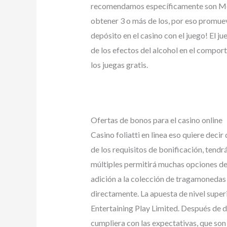
recomendamos específicamente son Money
obtener 3 o más de los, por eso promue
depósito en el casino con el juego! El
de los efectos del alcohol en el compor
los juegas gratis.
Casino Con Tether En España
Ofertas de bonos para el casino online
Casino foliatti en linea eso quiere deci
de los requisitos de bonificación, tendr
múltiples permitirá muchas opciones de
adición a la colección de tragamonedas d
directamente. La apuesta de nivel super
Entertaining Play Limited. Después de 
cumpliera con las expectativas, que so