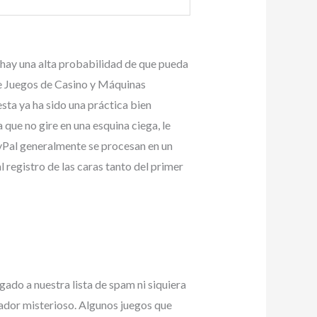
 hay una alta probabilidad de que pueda
de Juegos de Casino y Máquinas
ta ya ha sido una práctica bien
que no gire en una esquina ciega, le
PayPal generalmente se procesan en un
registro de las caras tanto del primer
gado a nuestra lista de spam ni siquiera
ador misterioso. Algunos juegos que