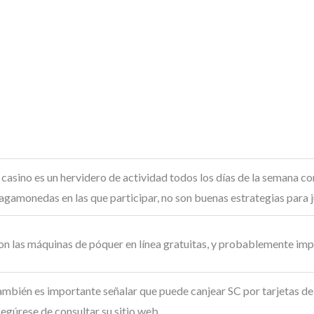
uropa
pósito En España Online Al Registrarse
 casino es un hervidero de actividad todos los días de la semana co
agamonedas en las que participar, no son buenas estrategias para j
n las máquinas de póquer en línea gratuitas, y probablemente impr
mbién es importante señalar que puede canjear SC por tarjetas de 
egúrese de consultar su sitio web.