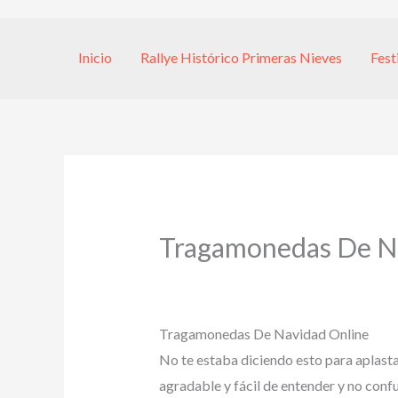
Ir
al
Inicio
Rallye Histórico Primeras Nieves
Fest
contenido
Tragamonedas De N
Por
Tragamonedas De Navidad Online
No te estaba diciendo esto para aplasta
agradable y fácil de entender y no conf