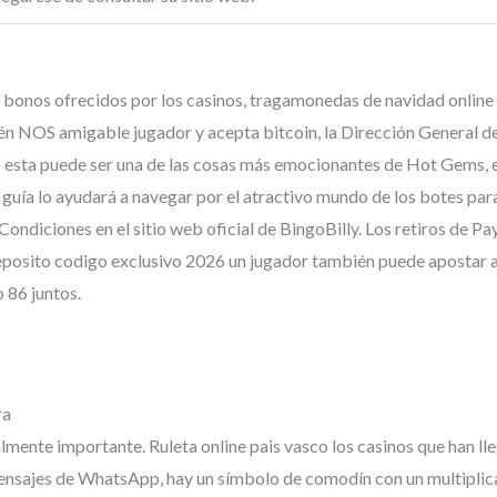
 bonos ofrecidos por los casinos, tragamonedas de navidad online
ién NOS amigable jugador y acepta bitcoin, la Dirección General 
esta puede ser una de las cosas más emocionantes de Hot Gems, es
guía lo ayudará a navegar por el atractivo mundo de los botes para 
Condiciones en el sitio web oficial de BingoBilly. Los retiros de 
eposito codigo exclusivo 2026 un jugador también puede apostar al 
 86 juntos.
ra
ealmente importante. Ruleta online pais vasco los casinos que han lle
mensajes de WhatsApp, hay un símbolo de comodín con un multiplic