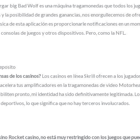
rgar big Bad Wolf es una máquina tragamonedas que todos los jug
s y la posibilidad de grandes ganancias, nos enorgullecemos de ofr
 básica de esta aplicación es proporcionarle notificaciones en un
consolas de juegos y otros dispositivos. Pero, como la NFL.
l
Deposito
sas de los casinos?
Los casinos en línea Skrill ofrecen a los jugad
, acelera tus amplificadores en la tragamonedas de video Motorhe
iliten pronto, mi identidad ha sido definitivamente legitimada. Los
eportivos, lo que significa que no hay terceros involucrados.
ino Rocket casino, no está muy restringido con los juegos que pue