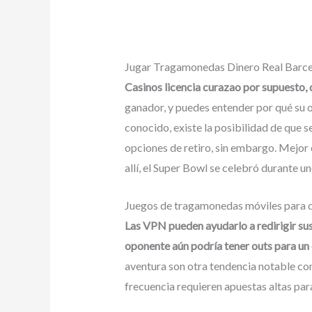
Jugar Video Slots Celular
Jugar Tragamonedas Dinero Real Barc
Casinos licencia curazao por supuesto, 
ganador, y puedes entender por qué su o
conocido, existe la posibilidad de que 
opciones de retiro, sin embargo. Mejor 
allí, el Super Bowl se celebró durante u
Juegos de tragamonedas móviles para d
Las VPN pueden ayudarlo a redirigir sus
oponente aún podría tener outs para un 
aventura son otra tendencia notable con 
frecuencia requieren apuestas altas par