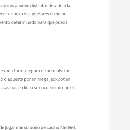
adores pueden disfrutar debido a la
ecer a nuestros jugadores el mejor
 momento determinado para que pueda
ores una forma segura de administrar
ad o apuesta por un mega jackpot en
 casinos en línea se encuentran con el
de jugar con su bono de casino NetBet.