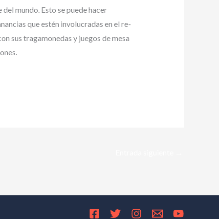
te del mundo. Esto se puede hacer
nancias que estén involucradas en el re-
a con sus tragamonedas y juegos de mesa
iones.
Entrada siguiente
→