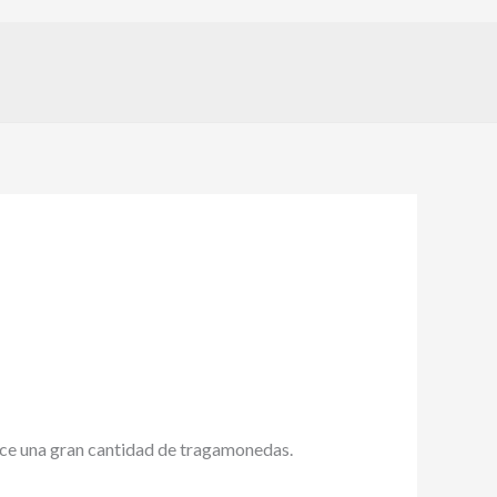
ece una gran cantidad de tragamonedas.